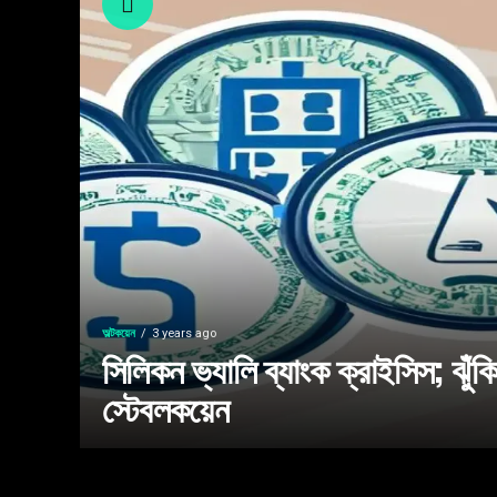
অল্টকয়েন
3 years ago
সিলিকন ভ্যালি ব্যাংক ক্রাইসিস; ঝু
স্টেবলকয়েন