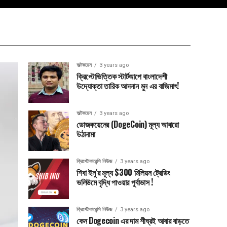
অল্টকয়েন
3 years ago
ক্রিপ্টোভিত্তিক স্টার্টআপে বাংলাদেশী
উদ্যোক্তা তারিক আদনান মুন এর বাজিমাৎ!
অল্টকয়েন
3 years ago
ডোজকয়েনের (DogeCoin) মূল্য আবারো
উঠানামা
ক্রিপ্টোকারেন্সি নিউজ
3 years ago
শিবা ইনু’র মূল্য $300 মিলিয়ন ট্রেডিং
ভলিউমে বৃদ্ধি পাওয়ার পূর্বাভাস !
ক্রিপ্টোকারেন্সি নিউজ
3 years ago
কেন Dogecoin এর দাম শীঘ্রই আবার বাড়তে