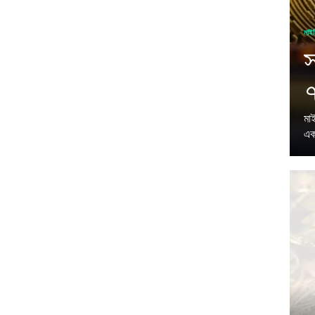
মাইন
স
৭
মা
এক