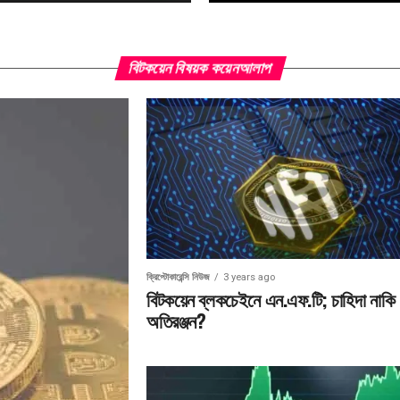
বিটকয়েন বিষয়ক কয়েনআলাপ
ক্রিপ্টোকারেন্সি নিউজ
3 years ago
বিটকয়েন ব্লকচেইনে এন.এফ.টি; চাহিদা নাকি
অতিরঞ্জন?