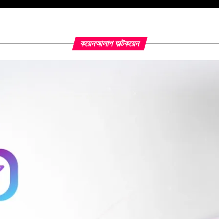
কয়েনআলাপ অল্টকয়েন