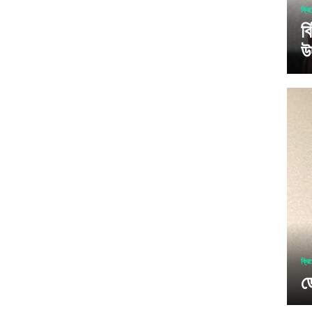
ক্রি
ব
উ
ক্রি
ড