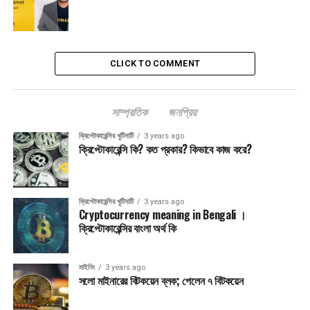
Post Views:
2,886
এ বিষয়ে আরও সংবাদ:
CRYPTO CURRENCY
ক্রিপ্টো ট্রেডিং
বিনিয়োগ
UP NEXT
CLICK TO COMMENT
Ethereum এ বিনিয়োগ কতটা লাভজনক হবে?
গুরুত্বপূর্ণ
“কোর ডাউ” হোল্ড নাকি সোল্ড ?
সাম্প্রতিক
জনপ্রিয়
ক্রিপ্টোকারেন্সির খুটিনাটি
3 years ago
ক্রিপ্টোকারেন্সি কি? কত প্রকার? কিভাবে কাজ করে?
ক্রিপ্টোকারেন্সির খুটিনাটি
3 years ago
Cryptocurrency meaning in Bengali ।
ক্রিপ্টোকারেন্সির বাংলা অর্থ কি
মাইনিং
3 years ago
সলো মাইনারের বিটকয়েন ব্লক; পেলেন ৭ বিটকয়েন