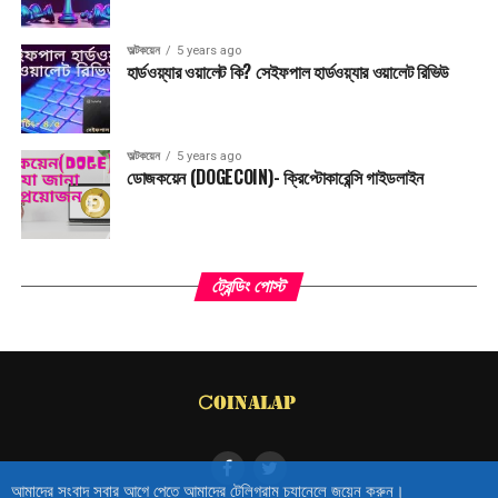
অল্টকয়েন
5 years ago
হার্ডওয়্যার ওয়ালেট কি? সেইফপাল হার্ডওয়্যার ওয়ালেট রিভিউ
অল্টকয়েন
5 years ago
ডোজকয়েন (DOGECOIN)- ক্রিপ্টোকারেন্সি গাইডলাইন
ট্রেন্ডিং পোস্ট
আমাদের সংবাদ সবার আগে পেতে আমাদের টেলিগ্রাম চ্যানেলে জয়েন করুন।