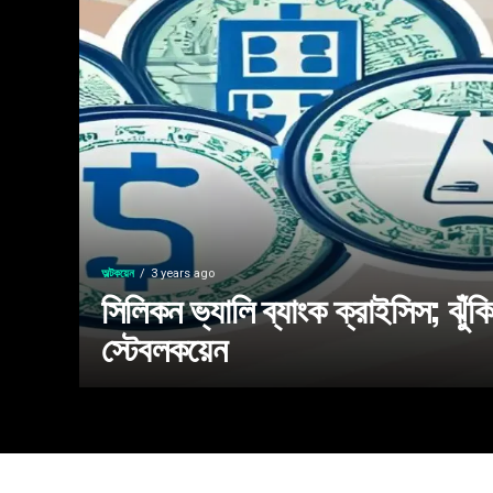
অল্টকয়েন
3 years ago
সিলিকন ভ্যালি ব্যাংক ক্রাইসিস; ঝু
স্টেবলকয়েন