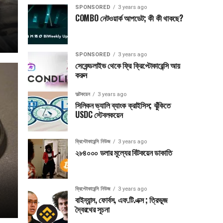
SPONSORED
3 years ago
COMBO নেটওয়ার্ক আপডেট; কী কী থাকছে?
SPONSORED
3 years ago
সেকেন্ডলাইভ থেকে ফ্রি ক্রিপ্টোকারেন্সি আয়
করুন
অল্টকয়েন
3 years ago
সিলিকন ভ্যালি ব্যাংক ক্রাইসিস; ঝুঁকিতে
USDC স্টেবলকয়েন
ক্রিপ্টোকারেন্সি নিউজ
3 years ago
২৮৪০০০ ডলার মূল্যের বিটকয়েন ডাকাতি
ক্রিপ্টোকারেন্সি নিউজ
3 years ago
বাইন্যান্স, ফোর্বস, এফ.টি.এক্স ; ত্রিভূজ
দ্বৈরথের সূচনা