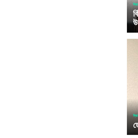
ক্রি
ব
উ
ক্রি
ড