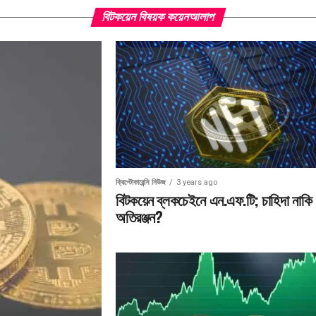
বিটকয়েন বিষয়ক কয়েনআলাপ
ক্রিপ্টোকারেন্সি নিউজ
3 years ago
বিটকয়েন ব্লকচেইনে এন.এফ.টি; চাহিদা নাকি
অতিরঞ্জন?