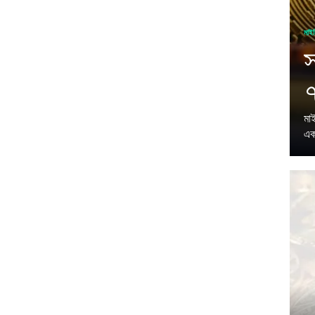
মাইন
স
৭
মা
এক