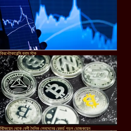
ক্রিপ্টোকারেন্সি বনাম স্টক
বিটকয়েন থেকে বেশী দৈনিক লেনদেনের রেকর্ড গড়ল ডোজকয়েন