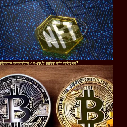
বিটকয়েন ব্লকচেইনে এন.এফ.টি; চাহিদা নাকি অতিরঞ্জন?