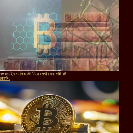
ব্লকচেইন ও ক্রিপ্টো নিয়ে লেখা সেরা ৫টি বই
মাইনিং