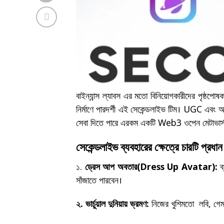
বাইন্যান্স ল্যাবস এর মতো বিনিয়োগকারীদের পৃষ্ঠপ
নির্মাণে পারদর্শী এই সেকেন্ডলাইভ টিম। UGC এবং আর্
সেবা দিতে পারে এরকম একটি Web3 ওপেন মেটাভার্স
সেকেন্ডলাইভ ব্যবহারের ক্ষেত্রে চারটি প্রধা
১.
ড্রেস আপ অবতার(Dress Up Avatar):
ব্
সাঁজাতে পারবেন।
২. ভার্চুয়াল দুনিয়ায় ভ্রমণ:
নিজের খুশিমতো লবি, গেমস