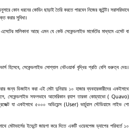
নুসারে কোন ধরনের কোডিং ছাড়াই তৈরি করতে পারবেন নিজের কন্টেন্ট। সরাসরিভাবে
ক্ত করার সুবিধা।
িটাল এসেটের মালিকানা আছে এমন যে কেউ সেকেন্ডলাইভ মার্কেটের মাধ্যমে এসেট বা
্স হিসেবে, সেকেন্ডলাইভ সোশ্যাল নেটওয়ার্ক বৃদ্ধির প্রতি বেশি গুরুত্ব দেয়।
ুরু করার জন্য ডিজাইন করা এই মেটা দুনিয়ায় ১০ হাজার ব্যবহারকারীদের একইসাথে
্রিলে, সেকেন্ডলাইভ সফলভাবে আমেরিকান র‍্যাপ তারকা কোয়্যাভো ( Quavo)
জেক্ট যা একইসাথে ৫০০০ অডিয়েন্স (User) ভার্চুয়াল স্টেডিয়ামে লাইভ শো
থে মেটাভার্সের ইভেন্টে জায়গা করে দিতে একটি ওয়েবপেজ ড্যাপের পরিবর্তে ১০