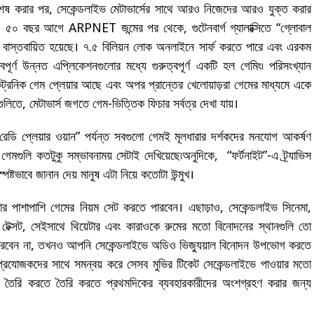
ো শেষ করার পর, সেকেন্ডলাইভ মেটাভার্সের সাথে আরও নিজেদের আরও যুক্ত করার
াকে। ৫০ বছর আগে ARPNET জন্মের পর থেকে, গুটেনবার্গ গ্যালাক্সিতে “গ্লোবাল
েধীরে বাস্তবায়িত হয়েছে। ৭.৫ বিলিয়ন লোক অনলাইনে সার্ফ করতে পারে এবং এরকম
পূর্ণ উন্নত এপ্লিকেশনগুলোর মধ্যে গুরুত্বপূর্ণ একটি হল গেমিং৷ পরিসংখ্যান
কট্রনিক গেম প্লেয়ার আছে এবং অপর প্রান্তের খেলোয়াড়রা গেমের মাধ্যমে একে
িতে, মেটাভার্স জগতে গেম-ভিত্তিক ফিচার সর্বত্র দেখা যায়।
“রেডি প্লেয়ার ওয়ান” পর্যন্ত সবগুলো গেমই মূলধারার দর্শকদের মনযোগ আকর্ষণ
েমগুলি কতটুকু সম্ভাবনাময় সেটাই দেখিয়েছে৷অনুদিকে, “ফর্টনাইট”-এ ট্র্যাভিস
্পষ্টভাবে জানান দেয় মানুষ এটা নিয়ে কতোটা উন্মুখ।
ালনার পাশাপাশি গেমের নিয়ম সেট করতে পারবেন। এছাড়াও, সেকেন্ডলাইভ সিনেমা,
ক্সট, সেইসাথে থিয়েটার এবং কারাওকে রুমের মতো বিনোদনের স্থানগুলি তো
ারবেন না, তখনও আপনি সেকেন্ডলাইভে অডিও ভিজ্যুয়াল বিনোদন উপভোগ করতে
 প্রযোজকদের সাথে সমন্বয় করে সেসব মুভির টিকেট সেকেন্ডলাইভে পাওয়ার মতো
িয়া তৈরি করতে তৈরি করতে প্রথমদিকের ব্যবহারকারীদের অংশগ্রহণ করার জন্য