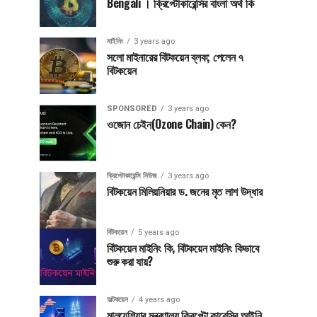
Bengali । ক্রিপ্টোকারেন্সির বাংলা অর্থ কি
মাইনিং
3 years ago
সলো মাইনারের বিটকয়েন ব্লক; পেলেন ৭
বিটকয়েন
SPONSORED
3 years ago
ওজোন চেইন(Ozone Chain) কেন?
ক্রিপ্টোকারেন্সি নিউজ
3 years ago
বিটকয়েন মিলিয়নিয়ার ড. জনের মৃত লাশ উদ্ধার
বিটকয়েন
5 years ago
বিটকয়েন মাইনিং কি, বিটকয়েন মাইনিং কিভাবে
শুরু করা যায়?
অল্টকয়েন
4 years ago
মালয়েশিয়ার মন্ত্রণালয় ক্রিপ্টো কারেন্সির আইনি