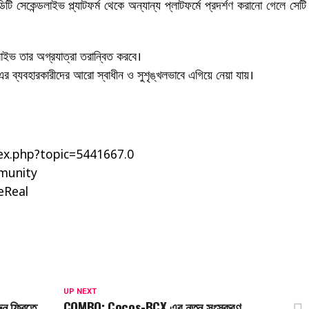
 সেকেন্ডলাইভ প্ল্যাটফর্ম থেকে অন্যান্য প্লাটফর্মে প্রদর্শণ করানো গেলে সেটি
লাইভ তার অগ্রযাত্রা তরান্বিত করবে।
 এর ব্যবহারকারীদের আরো স্বাধীন ও সুশৃঙ্খলভাবে এগিয়ে নেয়া যায়।
ndex.php?topic=5441667.0
mmunity
veReal
UP NEXT
ন ফ্রিতে
COMBO; Cocos-BCX এর নতুন সংস্করণ