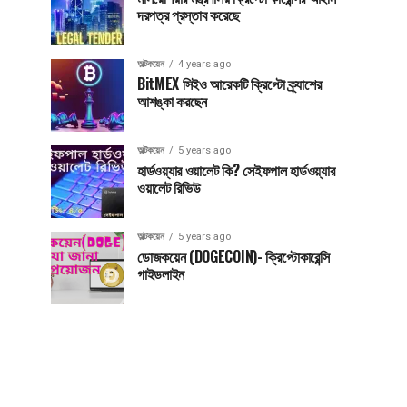
দরপত্র প্রস্তাব করেছে
অল্টকয়েন
4 years ago
BitMEX সিইও আরেকটি ক্রিপ্টো ক্র্যাশের
আশঙ্কা করছেন
অল্টকয়েন
5 years ago
হার্ডওয়্যার ওয়ালেট কি? সেইফপাল হার্ডওয়্যার
ওয়ালেট রিভিউ
অল্টকয়েন
5 years ago
ডোজকয়েন (DOGECOIN)- ক্রিপ্টোকারেন্সি
গাইডলাইন