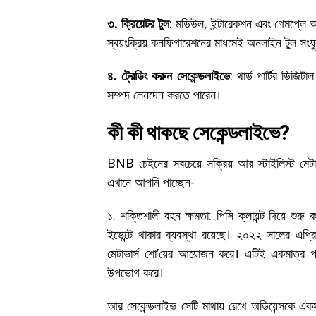
৩. ক্রিয়েটর টুল
: মডিউল, ইন্টারেকশন এবং গেমপ্লে অ
স্বয়ংক্রিয় কনফিগারেশনের মাধমেই অনলাইন টুল সংযু
৪. ট্রেডিং করুন সেকেন্ডলাইভে
: থার্ড পার্টির ডিজ
সম্পদ লেনদেন করতে পারেন।
কী কী থাকছে সেকেন্ডলাইভে?
BNB চেইনের সবচেয়ে সক্রিয় আর স্টাইলিস্ট মেটাভার
এখানে আপনি পাচ্ছেন-
১. শক্তিশালী বহন ক্ষমতা: পিসি ক্লায়ন্ট দিয়ে শ
ইভেন্টে থাকার ব্যবস্থা রয়েছে। ২০২২ সালের এপ
মেটাভার্স শো’য়ের আয়োজন করে। এটিই একমাত্র প্র
উপভোগ করে।
আর সেকেন্ডলাইভ সেটি মাথায় রেখে অডিয়েন্সকে একসা