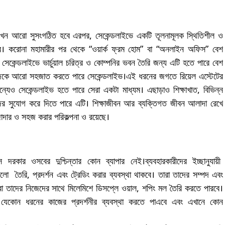
যখন আরো সুসংগঠিত হবে এরপর, সেকেন্ডলাইভে একটি তূলনামূলক স্থিতিশীল ও
বে। করোনা মহামারীর পর থেকে “ওয়ার্ক ফ্রম হোম” বা “অনলাইন অফিস” বেশ
কেন্ডলাইভে ভার্চুয়াল চরিত্র ও কোম্পনির ভবন তৈরি জন্য এটি হতে পারে বেশ
জকে আরো সহজাত করতে পারে সেকেন্ডলাইভ।এই ধরনের জগতে রিয়েল এস্টেটের
্যেও সেকেন্ডলাইভ হতে পারে সেরা একটা মাধ্যম। এছাড়াও শিক্ষাখাত, বিভিন্ন
জের সুযোগ করে দিতে পারে এটি। শিক্ষাজীবন আর ব্যক্তিগত জীবন আলাদা রেখে
জাদার ও সহজ করার পরিকল্পনা ও রয়েছে।
 দরকার ওসবের দুশ্চিন্তার কোন ব্যাপার নেই।ব্যবহারকারীদের ইচ্ছানুযায়ী
তৈরি, প্রদর্শন এবং ট্রেডিং করার ব্যবস্থা থাকবে। তারা তাদের সম্পদ এবং
 তারা তাদের নিজেদের সাথে মিলেমিশে ডিসপ্লে ওয়াল, শপিং মল তৈরি করতে পারবে।
যেকোন ধরনের কাজের প্রদর্শনীর ব্যবস্থা করতে পাএবে এবং এখানে কোন