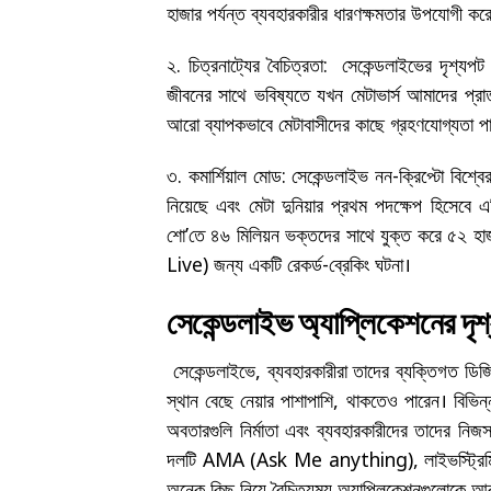
হাজার পর্যন্ত ব্যবহারকারীর ধারণক্ষমতার উপযোগী 
২. চিত্রনাট্যের বৈচিত্রতা: সেকেন্ডলাইভের দৃশ্য
জীবনের সাথে ভবিষ্যতে যখন মেটাভার্স আমাদের প্রা
আরো ব্যাপকভাবে মেটাবাসীদের কাছে গ্রহণযোগ্যতা প
৩. কমার্শিয়াল মোড: সেকেন্ডলাইভ নন-ক্রিপ্টো বিশ্বের
নিয়েছে এবং মেটা দুনিয়ার প্রথম পদক্ষেপ হিসেব
শো’তে ৪৬ মিলিয়ন ভক্তদের সাথে যুক্ত করে ৫২ হাজ
Live) জন্য একটি রেকর্ড-ব্রেকিং ঘটনা।
সেকেন্ডলাইভ অ্যাপ্লিকেশনের দৃশ
সেকেন্ডলাইভে, ব্যবহারকারীরা তাদের ব্যক্তিগত ডি
স্থান বেছে নেয়ার পাশাপাশি, থাকতেও পারেন। বিভিন
অবতারগুলি নির্মাতা এবং ব্যবহারকারীদের তাদের নিজস্
দলটি AMA (Ask Me anything), লাইভস্ট্রিমিং, ইন্টা
অনেক কিছু নিয়ে বৈচিত্র্যময় অ্যাপ্লিকেশনগুলোক