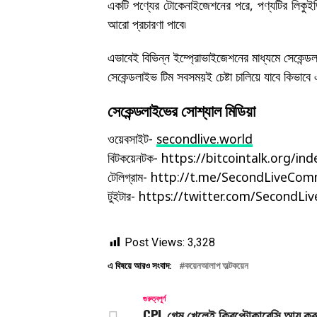
একটি পণ্যের টোকেনাইজেশনের পরে, পণ্যটির লিকুইডিটি
আরো প্রচারণা পাবে৷
এভাবেই বিভিন্ন ইম্প্রোভাইজেশনের মাধ্যমে সেকেন্ড
সেকেন্ডলাইভ টিম সবসময়ই চেষ্টা চালিয়ে যাবে কিভাবে
সেকেন্ডলাইভের সোশ্যাল মিডিয়া
ওয়েবসাইট-
secondlive.world
বিটকয়েনটক- https://bitcointalk.org/i
টেলিগ্রাম- http://t.me/SecondLiveCo
টুইটার- https://twitter.com/SecondLi
Post Views:
3,328
এ বিষয়ে আরও সংবাদ:
কয়েনআলাপ অল্টকয়েন
গুরুত্বপূর্ণ
CPL গেম খেলেই ক্রিপ্টোকারেন্সি আয় করু