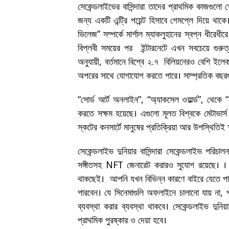
সেকেন্ডলাইভের বাসিন্দারা তাদের প্রাথমিক কাজগুল
জন্য একটি এন্ট্রি পয়েন্ট হিসাবে গেমপ্লে দিয়ে থ
ভিলেজ” সম্পর্কে মার্শাল ম্যাকলুহানের স্বপ্ন ধীর
বিপ্লবী সময়ের পর ইন্টারনেটে এখন সবচেয়ে গুরুত্ব
অনুযায়ী, বর্তমানে বিশ্বে ২.৭ বিলিয়নেরও বেশি ইলে
অপরের সাথে যোগাযোগ করতে পারে। সাম্প্রতিক বছরগুল
“সোর্ড আর্ট অনলাইন”, “অ্যাকসেল ওয়ার্ল্ড”, থেকে 
করতে সক্ষম হয়েছে। এগুলো মূলত বিশ্বকে মেটাভার্স গ
স্কটের কনসার্টে মানুষের প্রতিক্রিয়া আর উপস্থিতিই স
সেকেন্ডলাইভ দুনিয়ার বাসিন্দারা সেকেন্ডলাইভ পরিচ
সঙ্গীতসহ NFT জেনারেট করারও সুযোগ রয়েছে। । টে
থাকছেই। আপনি যখন বিভিন্ন কারণে বাইরে যেতে প
পারবেন। যে সিনেমাগুলি অফলাইনে চালানো যায় না,
ব্যবস্থা করার ব্যবস্থা থাকবে। সেকেন্ডলাইভ দুন
প্রাথমিক পুরষ্কার ও দেয়া হবে।