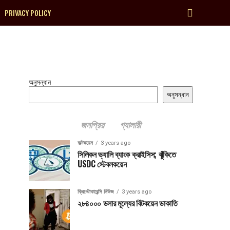
PRIVACY POLICY
অনুসন্ধান
অনুসন্ধান
জনপ্রিয়
গ্যালারী
অল্টকয়েন
3 years ago
সিলিকন ভ্যালি ব্যাংক ক্রাইসিস; ঝুঁকিতে
USDC স্টেবলকয়েন
ক্রিপ্টোকারেন্সি নিউজ
3 years ago
২৮৪০০০ ডলার মূল্যের বিটকয়েন ডাকাতি