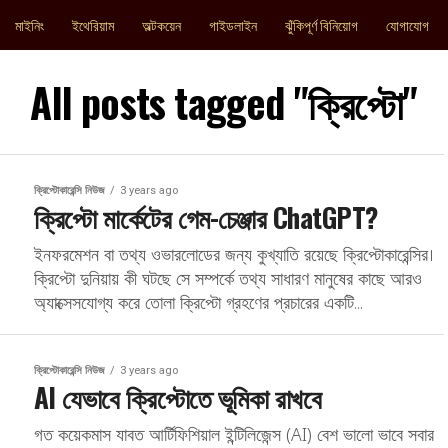
মাইনিং
ইথেরিয়াম
অল্টকয়েন
গাইডলাইন
ঝুঁকিপূর্ণ বিনিয়োগ
যোগাযোগ
All posts tagged "ক্রিপ্টো"
ক্রিপ্টোকারেন্সি নিউজ
3 years ago
ক্রিপ্টো মার্কেটের গেম-চেঞ্জার ChatGPT?
ইনফরমেশন বা তথ্য ওভারলোডের জন্য কুখ্যাতি রয়েছে ক্রিপ্টোকারেন্সির।
ক্রিপ্টো দুনিয়ায় কী ঘটছে সে সম্পর্কে তথ্য সাধারণ মানুষের কাছে আরও
অ্যাক্সেসযোগ্য করে তোলা ক্রিপ্টো গ্রহণের প্রচারের একটি...
ক্রিপ্টোকারেন্সি নিউজ
3 years ago
AI যেভাবে ক্রিপ্টোতে ভূমিকা রাখবে
গত কয়েকমাস যাবত আর্টিফিশিয়াল ইন্টিলিজেন্স (AI) বেশ ভালো ভাবে সবার