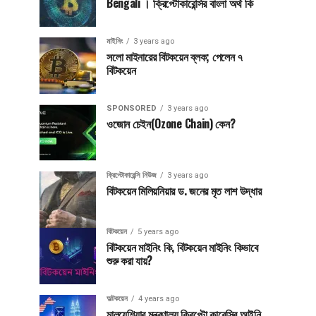
Bengali । ক্রিপ্টোকারেন্সির বাংলা অর্থ কি
মাইনিং
3 years ago
সলো মাইনারের বিটকয়েন ব্লক; পেলেন ৭
বিটকয়েন
SPONSORED
3 years ago
ওজোন চেইন(Ozone Chain) কেন?
ক্রিপ্টোকারেন্সি নিউজ
3 years ago
বিটকয়েন মিলিয়নিয়ার ড. জনের মৃত লাশ উদ্ধার
বিটকয়েন
5 years ago
বিটকয়েন মাইনিং কি, বিটকয়েন মাইনিং কিভাবে
শুরু করা যায়?
অল্টকয়েন
4 years ago
মালয়েশিয়ার মন্ত্রণালয় ক্রিপ্টো কারেন্সির আইনি