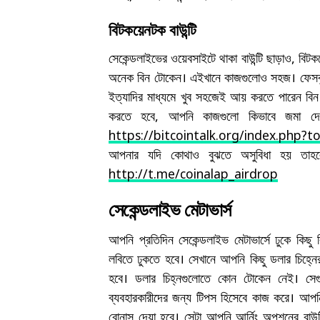
বিটকয়েনটক বাউন্টি
সেকেন্ডলাইভের ওয়েবসাইটে থাকা বাউন্টি ছাড়াও, বি
অনেক বিন টোকেন। এইখানে কাজগুলোও সহজ। ফেসবুকে
ইত্যাদির মাধ্যমে খুব সহজেই আয় করতে পারেন ব
করতে হবে, আপনি কাজগুলো কিভাবে জমা দেবে
https://bitcointalk.org/index.php?t
আপনার যদি কোথাও বুঝতে অসুবিধা হয় তাহলে
http://t.me/coinalap_airdrop
সেকেন্ডলাইভ মেটাভার্স
আপনি প্রতিদিন সেকেন্ডলাইভ মেটাভার্সে ঢুকে কিছ
লবিতে ঢুকতে হবে। সেখানে আপনি কিছু ডলার চিহ্ন
হবে। ডলার চিহ্নগুলোতে কোন টোকেন নেই। সে
ব্যবহারকারীদের জন্য টিপস হিসেবে কাজ করে। আপন
বোনাস দেয়া হবে। সেটা আপনি আর্নিং অপশনের বাউন