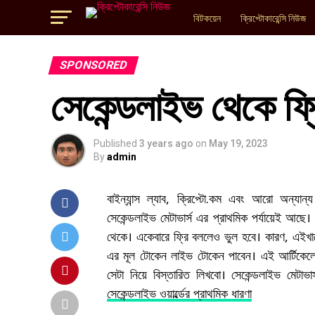
বিটকয়েন
ক্রিপ্টোকারেন্সি নিউজ
SPONSORED
সেকেন্ডলাইভ থেকে ফ্র
Published
3 years ago
on
May 19, 2023
By
admin
বাইন্যান্স ল্যাব, ক্রিপ্টো.কম এবং আরো অন্যান
সেকেন্ডলাইভ মেটাভার্স এর প্রাথমিক পর্যায়েই আছে। 
থেকে। একেবারে ফ্রি বললেও ভুল হবে। কারণ, এইখা
এর মূল টোকেন লাইভ টোকেন পাবেন। এই আর্টিকেলে আম
সেটা নিয়ে বিস্তারিত লিখবো। সেকেন্ডলাইভ মেটাভার
সেকেন্ডলাইভ ওয়ার্ল্ডের প্রাথমিক ধারণা