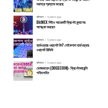
দরপত্র প্রস্তাব করেছে
অল্টকয়েন
4 years ago
BitMEX সিইও আরেকটি ক্রিপ্টো ক্র্যাশের
আশঙ্কা করছেন
অল্টকয়েন
5 years ago
হার্ডওয়্যার ওয়ালেট কি? সেইফপাল হার্ডওয়্যার
ওয়ালেট রিভিউ
অল্টকয়েন
5 years ago
ডোজকয়েন (DOGECOIN)- ক্রিপ্টোকারেন্সি
গাইডলাইন