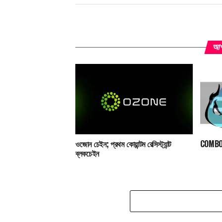
আপন
ওজোন চেইন; প্রথম কোয়ান্টম রেসিস্ট্যান্ট
COMBO;
ব্লকচেইন