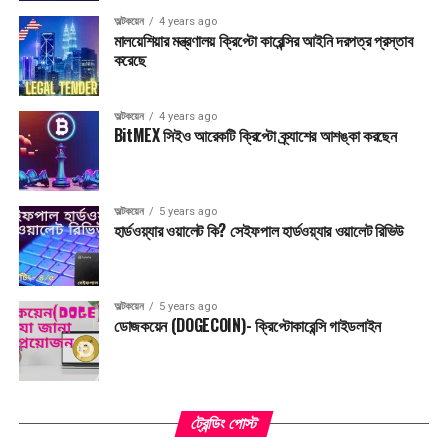
অল্টকয়েন
4 years ago
মালয়েশিয়ার মন্ত্রণালয় ক্রিপ্টো কারেন্সির আইনি দরপত্র প্রস্তাব
করেছে
অল্টকয়েন
4 years ago
BitMEX সিইও আরেকটি ক্রিপ্টো ক্র্যাশের আশঙ্কা করছেন
অল্টকয়েন
5 years ago
হার্ডওয়্যার ওয়ালেট কি? সেইফপাল হার্ডওয়্যার ওয়ালেট রিভিউ
অল্টকয়েন
5 years ago
ডোজকয়েন (DOGECOIN)- ক্রিপ্টোকারেন্সি গাইডলাইন
ট্রেন্ডিং পোস্ট