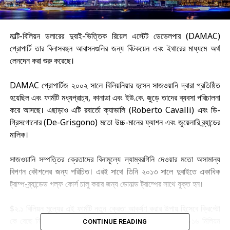
মাল্টি-বিলিয়ন ডলারের দুবাই-ভিত্তিক রিয়েল এস্টেট ডেভেলপার (DAMAC)
প্রোপার্টি তার বিলাসবহুল আবাসনগুলির জন্য বিটকয়েন এবং ইথারের মাধ্যমে অর্থ
লেনদেন করা শুরু করেছে।
DAMAC প্রোপার্টিজ ২০০২ সালে বিলিয়নিয়ার হুসেন সাজওয়ানি দ্বারা প্রতিষ্ঠিত
হয়েছিল এবং ফার্মটি মধ্যপ্রাচ্য, কানাডা এবং ইউ.কে. জুড়ে তাদের ব্যবসা পরিচালনা
করে আসছে। এছাড়াও এটি রবার্তো ক্যাভালি (Roberto Cavalli) এবং ডি-
গ্রিসগোনোর (De-Grisgono) মতো উচ্চ-মানের ফ্যাশন এবং জুয়েলারি ব্র্যান্ডের
মালিক।
সাজওয়ানি সম্পত্তির ক্রেতাদের বিনামূল্যে ল্যাম্বরগিনি দেওয়ার মতো অসামান্য
বিপণন কৌশলের জন্য পরিচিত। এরই সাথে তিনি ২০১৩ সালে দুবাইতে একাধিক
ট্রাম্প-ব্র্যান্ডেড গল্ফ কোর্স চালু করার জন্য ডোনাল্ড ট্রাম্পের সাথে যুক্ত হন।
$২.১ বিলিয়ন মূল্যের এই ফার্মটি নতুন ক্রেতা আকর্ষণ করার উপায় হিসেবে ক্রিপ্টো
কে বেছে নিয়েছে। DAMAC ২০২১ সালে তাদের মোট রেভিনিউ $৮১৬ মিলিয়ন
CONTINUE READING