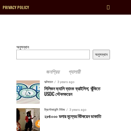
PRIVACY POLICY
অনুসন্ধান
অনুসন্ধান
জনপ্রিয়
গ্যালারী
অল্টকয়েন
3 years ago
সিলিকন ভ্যালি ব্যাংক ক্রাইসিস; ঝুঁকিতে
USDC স্টেবলকয়েন
ক্রিপ্টোকারেন্সি নিউজ
3 years ago
২৮৪০০০ ডলার মূল্যের বিটকয়েন ডাকাতি