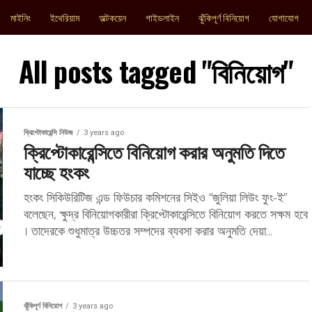
মাইনিং
ইথেরিয়াম
অল্টকয়েন
গাইডলাইন
ঝুঁকিপূর্ণ বিনিয়োগ
যোগাযোগ
All posts tagged "বিনিয়োগ"
ক্রিপ্টোকারেন্সি নিউজ
3 years ago
ক্রিপ্টোকারেন্সিতে বিনিয়োগ করার অনুমতি দিতে
যাচ্ছে হংকং
হংকং সিকিউরিটিজ এন্ড ফিউচার কমিশনের সিইও “জুলিয়া লিউং ফুং-ই”
বলেছেন, ক্ষুদ্র বিনিয়োগকারীরা ক্রিপ্টোকারেন্সিতে বিনিয়োগ করতে সক্ষম হবে
। তাদেরকে শুধুমাত্র উচ্চতর সম্পদের ব্যবসা করার অনুমতি দেয়া...
ঝুঁকিপূর্ণ বিনিয়োগ
3 years ago