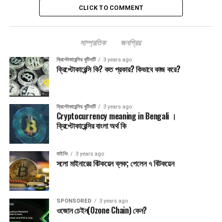
CLICK TO COMMENT
Post Views:
2,903
এ বিষয়ে আরও সংবাদ:
BITCOIN
CRYPTO CURRENCY
ক্রিপ্টো ট্রেডিং
বিটকয়েন
মাইনিং
সাম্প্রতিক
জনপ্রিয়
ক্রিপ্টোকারেন্সির খুটিনাটি
3 years ago
UP NEXT
ক্রিপ্টোকারেন্সি কি? কত প্রকার? কিভাবে কাজ করে?
বর্তমান “বুলিশ মুভমেন্টের” কারন কি ?
গুরুত্বপূর্ণ
দেউলিয়া সেলসিয়াস নেটওয়ার্ক | অর্থ ফেরত পাবে যারা
ক্রিপ্টোকারেন্সির খুটিনাটি
3 years ago
Cryptocurrency meaning in Bengali ।
ক্রিপ্টোকারেন্সির বাংলা অর্থ কি
মাইনিং
3 years ago
সলো মাইনারের বিটকয়েন ব্লক; পেলেন ৭ বিটকয়েন
SPONSORED
3 years ago
ওজোন চেইন(Ozone Chain) কেন?