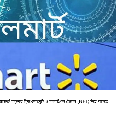
 ওয়ালমার্ট সম্ভবত ক্রিপ্টোকারেন্সি ও ননফাঞ্জিবল টোকেন (NFT) নিয়ে আসতে