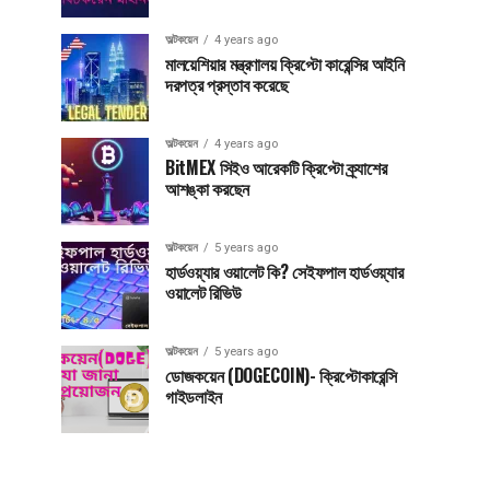
অল্টকয়েন
4 years ago
মালয়েশিয়ার মন্ত্রণালয় ক্রিপ্টো কারেন্সির আইনি
দরপত্র প্রস্তাব করেছে
অল্টকয়েন
4 years ago
BitMEX সিইও আরেকটি ক্রিপ্টো ক্র্যাশের
আশঙ্কা করছেন
অল্টকয়েন
5 years ago
হার্ডওয়্যার ওয়ালেট কি? সেইফপাল হার্ডওয়্যার
ওয়ালেট রিভিউ
অল্টকয়েন
5 years ago
ডোজকয়েন (DOGECOIN)- ক্রিপ্টোকারেন্সি
গাইডলাইন