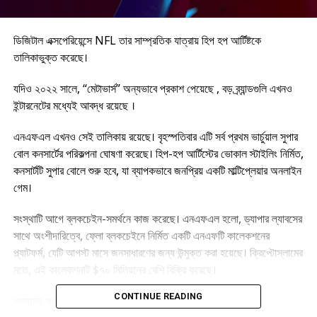
ডিজিটাল এক্সপেরিয়েন্সে NFL তার সাম্প্রতিক যাত্রায় হিপ হপ আর্টিষ্টকে
তালিকাভুক্ত করেছে।
যদিও ২০২২ সালে, “মেটাভার্স” অন্যভাবে প্রকাশ পেয়েছে , বড় ব্র্যান্ডগুলি এখনও
ইন্টারনেটের মধ্যেই আবদ্ধ রয়েছে ।
এনএফএল এখনও সেই তালিকায় রয়েছে। বৃহস্পতিবার এটি সর্ব প্রথম ভার্চুয়াল সুপার
বোল কনসার্টের পরিকল্পনা ঘোষণা করেছে। হিপ-হপ আর্টিস্টের ভোকাল স্টাইলিং নির্মিত,
কনসার্টটি সুপার বোলে শুরু হবে, যা ব্যাপকভাবে জনপ্রিয় একটি মাল্টিপ্লেয়ার অনলাইন
গেম।
সংস্থাটি আগে ব্লকচেইন-সমর্থনে কাজ করেছে। এনএফএল হলো, ড্যাপার ল্যাবসের
সাথে অংশীদারিত্বে, ফ্লো ব্লকচেইনে নির্মিত একটি এনএফটি কালেকশনের
প্ল্যাটফর্ম, যেটি আগস্ট মাসে জনসাধারণের জন্য উন্মুক্ত করা হয়েছে। ক্রিপ্টোস্লামের
মতে, এই কালেকশনটি $৭০ মিলিয়নের বেশি বিক্রি করেছে।
CONTINUE READING
আমাদের সংবাদ সবার আগে পেতে আমাদের টেলিগ্রাম চ্যানেলে জয়েন