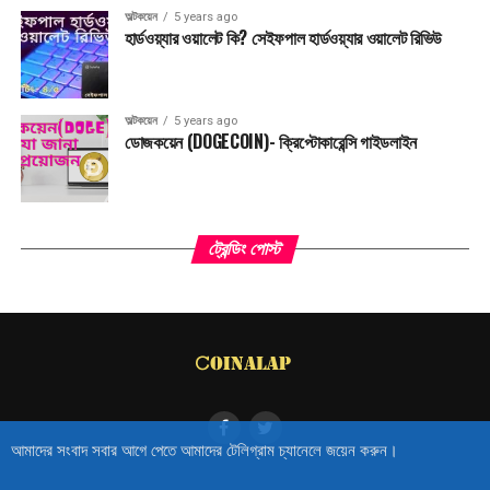
অল্টকয়েন
5 years ago
হার্ডওয়্যার ওয়ালেট কি? সেইফপাল হার্ডওয়্যার ওয়ালেট রিভিউ
অল্টকয়েন
5 years ago
ডোজকয়েন (DOGECOIN)- ক্রিপ্টোকারেন্সি গাইডলাইন
ট্রেন্ডিং পোস্ট
আমাদের সংবাদ সবার আগে পেতে আমাদের টেলিগ্রাম চ্যানেলে জয়েন করুন।