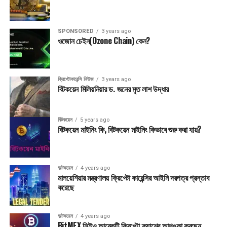
Activision Blizzard
কিনেছে।
SPONSORED
3 years ago
ওজোন চেইন(Ozone Chain) কেন?
Post Views:
3,764
এ বিষয়ে আরও সংবাদ:
UP NEXT
ক্রিপ্টোকারেন্সি নিউজ
3 years ago
ফিডেলিটির বিটকয়েন ETF আবেদন নাকচ করে দিল SEC
বিটকয়েন মিলিয়নিয়ার ড. জনের মৃত লাশ উদ্ধার
গুরুত্বপূর্ণ
সরি SHIB : রবিনহুড এখন আর কোন নতুন ক্রিপ্টোকে লিস্টিং করছেনা
বিটকয়েন
5 years ago
বিটকয়েন মাইনিং কি, বিটকয়েন মাইনিং কিভাবে শুরু করা যায়?
অল্টকয়েন
4 years ago
মালয়েশিয়ার মন্ত্রণালয় ক্রিপ্টো কারেন্সির আইনি দরপত্র প্রস্তাব
করেছে
অল্টকয়েন
4 years ago
BitMEX সিইও আরেকটি ক্রিপ্টো ক্র্যাশের আশঙ্কা করছেন