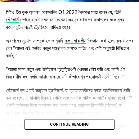
সিইও টিম কুক অ্যাপল কোম্পানির Q1 2022 বৈঠকের সময় বলেন যে, তিনি
মেটাভার্স
স্পেসে যথেষ্ট সম্ভাবনা দেখেন। এই ঘোষণার পর অ্যাপলের স্টক মূল্য
কয়েক ঘন্টার পরেই ট্রেডিংয়ে লাফিয়ে ওঠে।
অ্যাপলের সুযোগ সম্পর্কে ২৭ জানুয়ারী
কল চলাকালীন
জিজ্ঞাসা করা হলে, কুক উত্তর
দেন “আমরা এই সেক্টরে প্রচুর সম্ভাবনা দেখতে পাচ্ছি এবং সেই অনুযায়ী বিনিয়োগ
করছি।”
“আমরা সর্বদা নতুন এবং উদীয়মান প্রযুক্তিগুলি খোজার চেষ্টা করি এবং আমি এই
বিষয়ে দীর্ঘ কথা বলছি আমাদের কাছে এটি কীভাবে খুব প্রয়োজনীয় সেটা নিয়ে ।”
মেটাভার্স হল একটি ভার্চুয়াল ইউনিভার্স, যা ব্যবহারকারীদের দ্বারা আংশিকভাবে তৈরি
করা হয়েছে, যা সামাজিকীকরণ, গেমিং এবং এমনকি লাইভ কনসার্টের সুবিধা রাখে। এটি
একটি ব্রাউজার দিয়ে অ্যাক্সেস করা যেতে পারে, ভার্চুয়াল রিয়েলিটি (ভিআর) বা
অগমেন্টেড রিয়েলিটি (এআর) এর সাথে অভিজ্ঞতা আরও ভালো।
CONTINUE READING
APPL
নিয়মিত ট্রেডিং ঘন্টায় প্রায় ৩% কমে $১৫৯.২২ হয়েছিল, কিন্তু তারপর
থেকে কয়েক ঘন্টার ট্রেডিং এর পরে 8% বেড়ে $১৬৭.২৩ হয়েছে।