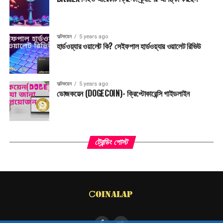
অল্টকয়েন
5 years ago
হার্ডওয়্যার ওয়ালেট কি? সেইফপাল হার্ডওয়্যার ওয়ালেট রিভিউ
অল্টকয়েন
5 years ago
ডোজকয়েন (DOGECOIN)- ক্রিপ্টোকারেন্সি গাইডলাইন
ট্রেন্ডিং পোস্ট