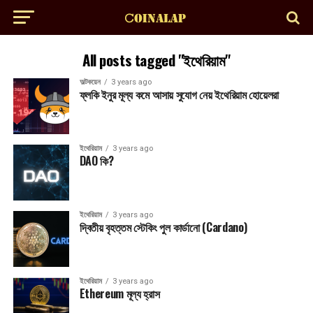
All posts tagged "ইথেরিয়াম"
অল্টকয়েন
3 years ago
ফ্লকি ইনুর মূল্য কমে আসায় সুযোগ নেয় ইথেরিয়াম হোয়েলরা
ইথেরিয়াম
3 years ago
DAO কি?
ইথেরিয়াম
3 years ago
দ্বিতীয় বৃহত্তম স্টেকিং পুল কার্ডানো (Cardano)
ইথেরিয়াম
3 years ago
Ethereum মূল্য হ্রাস