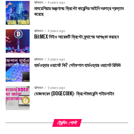
অল্টকয়েন
4 years ago
মালয়েশিয়ার মন্ত্রণালয় ক্রিপ্টো কারেন্সির আইনি দরপত্র প্রস্তাব
করেছে
অল্টকয়েন
4 years ago
BitMEX সিইও আরেকটি ক্রিপ্টো ক্র্যাশের আশঙ্কা করছেন
অল্টকয়েন
5 years ago
হার্ডওয়্যার ওয়ালেট কি? সেইফপাল হার্ডওয়্যার ওয়ালেট রিভিউ
অল্টকয়েন
5 years ago
ডোজকয়েন (DOGECOIN)- ক্রিপ্টোকারেন্সি গাইডলাইন
ট্রেন্ডিং পোস্ট