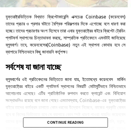
যুক্তরাষ্ট্রভিত্তিক বিখ্যাত ক্রিপ্টোকারেন্সি এক্সচেঞ্জ Coinbase (কয়েনবেস)
তাদের প্রচার ও প্রসার ঘটাতে বৈশ্বিক পরিকল্পনার দিকে এগোচ্ছে বলে ধারণা করা
হচ্ছে। তাদের প্রচারণার অংশ হিসেবে তারা এবার যুক্তরাষ্ট্রের বাইরে ক্রিপ্টো ট্রেডিং
প্লাটফর্ম স্থাপনের চিন্তাভাবনা করছে, সাম্প্রতিক প্রতিবেদনে এমনটাই জানিয়েছে
ব্লুমবার্গ। তবে, কয়েনবেসের(Coinbase) নতুন এই স্থাপনা কোথায় হবে সে
ব্যাপারে নিশ্চিতভাবে কিছু জানায়নি কর্তৃপক্ষ।
সর্বশেষ যা জানা যাচ্ছে
ব্লুমবার্গের ওই প্রতিবেদনের ভিত্তিতে জানা যায়, ইতোমধ্যে কয়েনবেস মার্কিন
যুক্তরাষ্ট্রের বাইরে একটি প্লাটফর্ম স্থাপনের বিষয়টি মোটামুটিভাবে নিশ্চিতভাবে
আলোচনায় এসেছে। এটির প্রাতিষ্ঠানিক রুপদান করতে ক্লায়েন্ট এবং বিনিয়োগ
সংস্থাগুলিও রয়েছে বলে জানা গেছে। এমতাবস্থায়, Coinbase-এর যুক্তরাষ্ট্রের
বাইরে তাদের কার্যক্রম চালাতে কোন ধরনের উদ্যোগ নিচ্ছেন, কাজের প্রকৃতি কেমন
হবে বা কিসের ভিত্তিতে হবে সে ব্যাপারে কোন স্পষ্ট ধারণা পাওয়া যায়নি। কয়েনবেস
তাদের জন্মভূমি মার্কিন যুক্তরাষ্ট্রে তাদের সদর দফতর ছাড়াও, স্পেন, ইতালি, ফ্রান্স,
CONTINUE READING
যুক্তরাজ্য, আয়ারল্যান্ড, সুইজারল্যান্ড এবং নেদারল্যান্ডে বেশ শক্তভাবেই তাদের