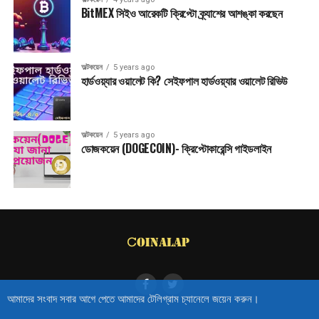
BitMEX সিইও আরেকটি ক্রিপ্টো ক্র্যাশের আশঙ্কা করছেন
অল্টকয়েন
5 years ago
হার্ডওয়্যার ওয়ালেট কি? সেইফপাল হার্ডওয়্যার ওয়ালেট রিভিউ
অল্টকয়েন
5 years ago
ডোজকয়েন (DOGECOIN)- ক্রিপ্টোকারেন্সি গাইডলাইন
আমাদের সংবাদ সবার আগে পেতে আমাদের টেলিগ্রাম চ্যানেলে জয়েন করুন।