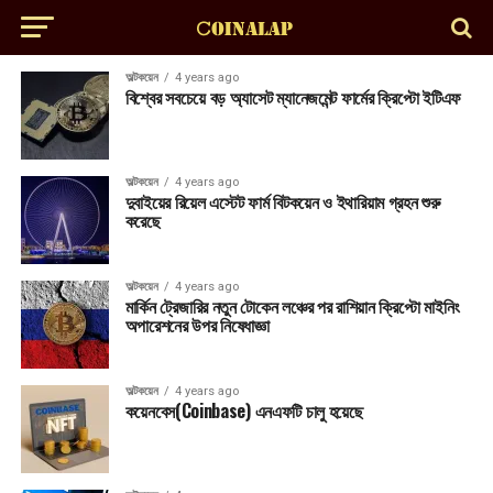
অল্টকয়েন
4 years ago
বিশ্বের সবচেয়ে বড় অ্যাসেট ম্যানেজমেন্ট ফার্মের ক্রিপ্টো ইটিএফ
অল্টকয়েন
4 years ago
দুবাইয়ের রিয়েল এস্টেট ফার্ম বিটকয়েন ও ইথারিয়াম গ্রহন শুরু
করেছে
অল্টকয়েন
4 years ago
মার্কিন ট্রেজারির নতুন টোকেন লঞ্চের পর রাশিয়ান ক্রিপ্টো মাইনিং
অপারেশনের উপর নিষেধাজ্ঞা
অল্টকয়েন
4 years ago
কয়েনবেস(Coinbase) এনএফটি চালু হয়েছে