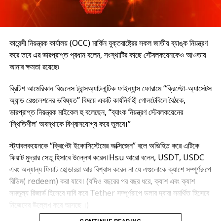
কারেন্সী নিয়ন্ত্রক কার্যালয় (OCC) মার্কিন যুক্তরাষ্ট্রের সকল জাতীয় ব্যাঙ্ক নিয়ন্ত্রণ
করে তবে এর ভারপ্রাপ্ত প্রধান বলেন, সংস্থাটির কাছে স্টেবলকয়েনকেও আওতায়
আনার ক্ষমতা রয়েছে৷
ব্রিটিশ আমেরিকান বিজনেস ট্রান্সঅ্যাটলান্টিক ফাইন্যান্স ফোরামে “ক্রিপ্টো-অ্যাসেটস
অ্যান্ড রেগুলেশনের ভবিষ্যত” বিষয়ে একটি কার্যনির্বাহী গোলটেবিলে বৈঠকে,
ভারপ্রাপ্ত নিয়ন্ত্রক মাইকেল হু বলেছেন, “ব্যাংক নিয়ন্ত্রণ স্টেবলকয়েনের
‘স্থিতিশীল’ অবস্থাকে বিশ্বাসযোগ্য করে তুলবে।”
স্ট্যাবলকয়েনকে “ক্রিপ্টো ইকোসিস্টেমের অক্সিজেন” বলে অভিহিত করে এটিকে
ফিয়াট মুদ্রার সেতু হিসাবে উল্লেখ করেন।Hsu আরো বলেন, USDT, USDC
এবং অন্যান্য ফিয়াট হোল্ডাররা আর বিশ্বাস করেন না যে এগুলোকে ক্যাশে সম্পূর্ণরূপে
রিডিম( redeem) করা যাবে। (যদিও বছরের পর বছর ধরে, ক্যাশ এবং ক্যাশ
সমতুল্য রিজার্ভ হিসেবে দাবি করে Tether সম্পূর্ণরূপে ডলার দ্বারা সমর্থিত হিসেবে
নিজেদের উল্লেখ করে আসছে ।)