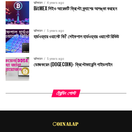
অল্টকয়েন
4 years ago
BitMEX সিইও আরেকটি ক্রিপ্টো ক্র্যাশের আশঙ্কা করছেন
অল্টকয়েন
5 years ago
হার্ডওয়্যার ওয়ালেট কি? সেইফপাল হার্ডওয়্যার ওয়ালেট রিভিউ
অল্টকয়েন
5 years ago
ডোজকয়েন (DOGECOIN)- ক্রিপ্টোকারেন্সি গাইডলাইন
ট্রেন্ডিং পোস্ট