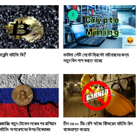
ারেন্সি মাইনিং কি?
মনটানা স্টেট সেনেট ক্রিপ্টো মাইনারদের জন্য
নতুন বিল পাশ করতে যাচ্ছে
্রেজারির নতুন টোকেন লঞ্চের পর রাশিয়ান
চীন ৩৫০০ টির বেশি অবৈধ বিটকয়েন মাইনিং রিগ
 মাইনিং অপারেশনের উপর নিষেধাজ্ঞা
বাজেয়াপ্ত করেছে