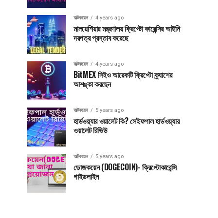
অল্টকয়েন
4 years ago
মালয়েশিয়ার মন্ত্রণালয় ক্রিপ্টো কারেন্সির আইনি
দরপত্র প্রস্তাব করেছে
অল্টকয়েন
4 years ago
BitMEX সিইও আরেকটি ক্রিপ্টো ক্র্যাশের
আশঙ্কা করছেন
অল্টকয়েন
5 years ago
হার্ডওয়্যার ওয়ালেট কি? সেইফপাল হার্ডওয়্যার
ওয়ালেট রিভিউ
অল্টকয়েন
5 years ago
ডোজকয়েন (DOGECOIN)- ক্রিপ্টোকারেন্সি
গাইডলাইন