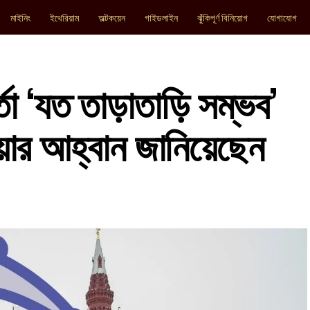
মাইনিং
ইথেরিয়াম
অল্টকয়েন
গাইডলাইন
ঝুঁকিপূর্ণ বিনিয়োগ
যোগাযোগ
্তা ‘যত তাড়াতাড়ি সম্ভব’
়ার আহ্বান জানিয়েছেন