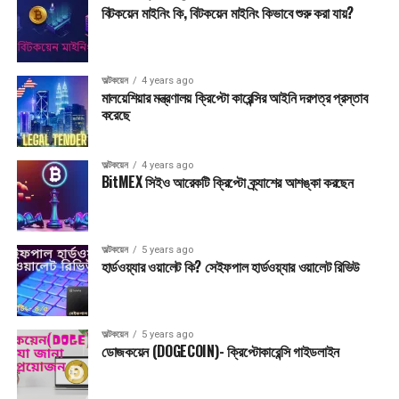
বিটকয়েন মাইনিং কি, বিটকয়েন মাইনিং কিভাবে শুরু করা যায়?
অল্টকয়েন
4 years ago
মালয়েশিয়ার মন্ত্রণালয় ক্রিপ্টো কারেন্সির আইনি দরপত্র প্রস্তাব
করেছে
অল্টকয়েন
4 years ago
BitMEX সিইও আরেকটি ক্রিপ্টো ক্র্যাশের আশঙ্কা করছেন
অল্টকয়েন
5 years ago
হার্ডওয়্যার ওয়ালেট কি? সেইফপাল হার্ডওয়্যার ওয়ালেট রিভিউ
অল্টকয়েন
5 years ago
ডোজকয়েন (DOGECOIN)- ক্রিপ্টোকারেন্সি গাইডলাইন