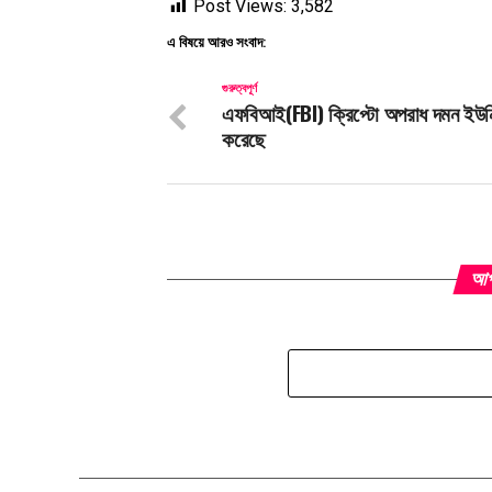
Post Views:
3,582
এ বিষয়ে আরও সংবাদ:
গুরুত্বপূর্ণ
এফবিআই(FBI) ক্রিপ্টো অপরাধ দমন ইউনি
করেছে
আপন