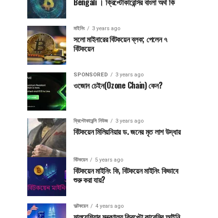
Bengali । ক্রিপ্টোকারেন্সির বাংলা অর্থ কি
মাইনিং
3 years ago
সলো মাইনারের বিটকয়েন ব্লক; পেলেন ৭
বিটকয়েন
SPONSORED
3 years ago
ওজোন চেইন(Ozone Chain) কেন?
ক্রিপ্টোকারেন্সি নিউজ
3 years ago
বিটকয়েন মিলিয়নিয়ার ড. জনের মৃত লাশ উদ্ধার
বিটকয়েন
5 years ago
বিটকয়েন মাইনিং কি, বিটকয়েন মাইনিং কিভাবে
শুরু করা যায়?
অল্টকয়েন
4 years ago
মালয়েশিয়ার মন্ত্রণালয় ক্রিপ্টো কারেন্সির আইনি