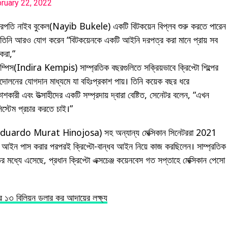
ruary 22, 2022
ষ্ট্রপতি নাইব বুকেল(Nayib Bukele) একটি বিটকয়েন বিপ্লব শুরু করতে পারেন
ে তিনি আরও যোগ করেন “বিটকয়েনকে একটি আইনি দরপত্র করা মানে প্রায় সব
 করা,”
কেম্পিস(Indira Kempis) সাম্প্রতিক বছরগুলিতে সক্রিয়ভাবে ক্রিপ্টো শিল্পের
্দোলনের যোগদান মাধ্যমে যা বহিঃপ্রকাশ পায়। তিনি কয়েক বছর ধরে
বিকাশকারী এবং উত্সাহীদের একটি সম্প্রদায় দ্বারা বেষ্টিত, সেনেটর বলেন, “এখন
স্টেম প্রচার করতে চাই।”
িনোজোসা(Eduardo Murat Hinojosa) সহ অন্যান্য মেক্সিকান সিনেটররা 2021
 আইন পাস করার পরপরই ক্রিপ্টো-বান্ধব আইন নিয়ে কাজ করছিলেন। সাম্প্রতিক
গতির মধ্যে এসেছে, প্রধান ক্রিপ্টো এক্সচেঞ্জ কয়েনবেস গত সপ্তাহে মেক্সিকান পেসো
রে ১৩ বিলিয়ন ডলার কর আদায়ের লক্ষ্য