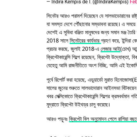
— Indira Kempis de I. (@IndiraKempis)
Feb
সিনেটর আরও পরামর্শ দিয়েছেন যে সালভাডোরানের রা
যা সমস্ত দেশে পৌঁছানোর সম্ভাবনা রয়েছে। এ সময়
দেশেই এ সুবিধা বঞ্জিত মানুষদের জন্য সমান মঞ্জ তৈরি
2018 সালে
সিনেটরের কার্যভার
গ্রহণ করে, ইন্দিরা 
প্রচার করছে, জুলাই 2018-এ
লেজার আই
(চোখ) আন
ক্রিপ্টোকারেন্সি শিল্পে রয়েছেন, ক্রিপ্টো উদ্যোক্তা, 
যেহেতু আমি রাজনীতিতে অংশ নিচ্ছি, আমি এই ইকোসি
পূর্বে রিপোর্ট করা হয়েছে, এডুয়ার্ডো মুরাত হ
সালের জুনের শুরুতে সালভাদোরান আইনসভা বিটকয়েন
খবর মেক্সিকোতে ক্রিপ্টোকারেন্সি শিল্পের ক্রমবর্ধমান 
মুদ্রাতে ক্রিপ্টো উইথড্র চালু করেছে।
আরও পড়ুনঃ
ক্রিপ্টো বিল অনুমোদন পেলে রাশিয়া বছ