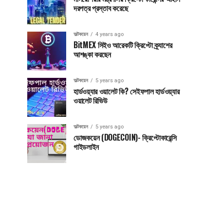
দরপত্র প্রস্তাব করেছে
অল্টকয়েন
4 years ago
BitMEX সিইও আরেকটি ক্রিপ্টো ক্র্যাশের
আশঙ্কা করছেন
অল্টকয়েন
5 years ago
হার্ডওয়্যার ওয়ালেট কি? সেইফপাল হার্ডওয়্যার
ওয়ালেট রিভিউ
অল্টকয়েন
5 years ago
ডোজকয়েন (DOGECOIN)- ক্রিপ্টোকারেন্সি
গাইডলাইন