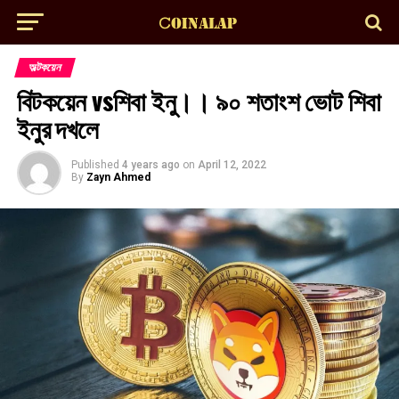
অল্টকয়েন
বিটকয়েন vsশিবা ইনু।। ৯০ শতাংশ ভোট শিবা
ইনুর দখলে
Published
4 years ago
on
April 12, 2022
By
Zayn Ahmed