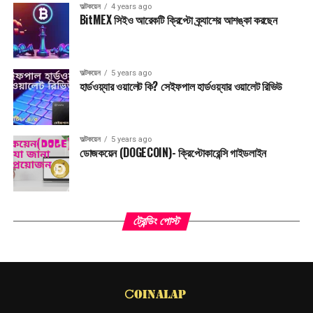
অল্টকয়েন
4 years ago
BitMEX সিইও আরেকটি ক্রিপ্টো ক্র্যাশের আশঙ্কা করছেন
অল্টকয়েন
5 years ago
হার্ডওয়্যার ওয়ালেট কি? সেইফপাল হার্ডওয়্যার ওয়ালেট রিভিউ
অল্টকয়েন
5 years ago
ডোজকয়েন (DOGECOIN)- ক্রিপ্টোকারেন্সি গাইডলাইন
ট্রেন্ডিং পোস্ট