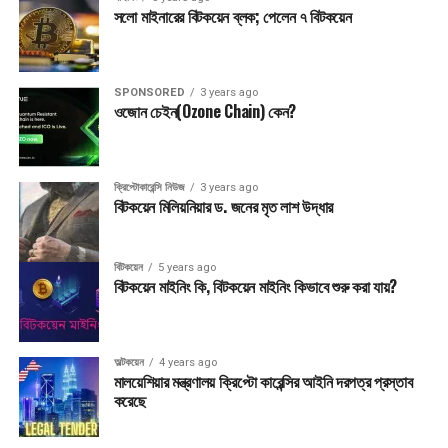
UP NEXT
সলো মাইনারের বিটকয়েন ব্লক; পেলেন ৭ বিটকয়েন
কয়েনবেসকে অভ্যন্তরীণ ট্রেডিংয়ের জন্য অভিযুক্ত করা হয়েছে
গুরুত্বপূর্ণ
শিশুদের জন্য বন্ধুভাবাপন্ন মেটাভার্স তৈরি করবে এপিক গেমস, সনি এবং
SPONSORED
3 years ago
লেগো
ওজোন চেইন(Ozone Chain) কেন?
ক্রিপ্টোকারেন্সি নিউজ
3 years ago
বিটকয়েন মিলিয়নিয়ার ড. জনের মৃত লাশ উদ্ধার
বিটকয়েন
5 years ago
বিটকয়েন মাইনিং কি, বিটকয়েন মাইনিং কিভাবে শুরু করা যায়?
অল্টকয়েন
4 years ago
মালয়েশিয়ার মন্ত্রণালয় ক্রিপ্টো কারেন্সির আইনি দরপত্র প্রস্তাব
করেছে