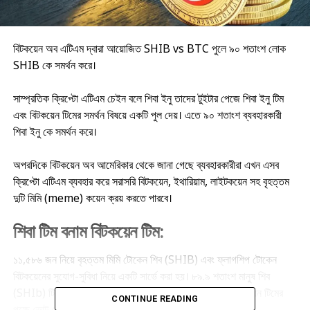
বিটকয়েন অব এটিএম দ্বারা আয়োজিত SHIB vs BTC পুলে ৯০ শতাংশ লোক
SHIB কে সমর্থন করে।
সাম্প্রতিক ক্রিপ্টো এটিএম চেইন বলে শিবা ইনু তাদের টুইটার পেজে শিবা ইনু টিম
এবং বিটকয়েন টিমের সমর্থন বিষয়ে একটি পুল দেয়। এতে ৯০ শতাংশ ব্যবহারকারী
শিবা ইনু কে সমর্থন করে।
অপরদিকে বিটকয়েন অব আমেরিকার থেকে জানা গেছে ব্যবহারকারীরা এখন এসব
ক্রিপ্টো এটিএম ব্যবহার করে সরাসরি বিটকয়েন, ইথারিয়াম, লাইটকয়েন সহ বৃহত্তম
দুটি মিমি (meme) কয়েন ক্রয় করতে পারবে।
শিবা টিম বনাম বিটকয়েন টিম:
১১,৫৮৬ জন নিয়ে বৃহত্তম মিমি টোকেন শিব (SHIB) এবং ফ্লাগশিপ টোকেন
বিটকয়েনের সু্যোগ-সুবিধা নিয়ে একটি সার্ভে করা হয়। ৮৯.৯ শতাংশ মানুুষ শিব
(SHIb) টিমের পক্ষে ভোট দেয় যেখানে মাএ ১০.১ শতাংশ লোক বিটকয়েন টিমের
CONTINUE READING
পক্ষে ভোট দেয়।