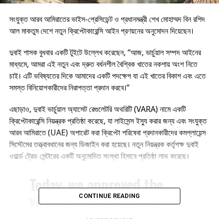
সংযুক্ত আরব আমিরাতের ভাইস-প্রেসিডেন্ট ও প্রধানমন্ত্রী শেখ মোহাম্মদ বিন রশিদ
আল মাকতুম দেশে নতুন ক্রিপ্টোকারেন্সি আইন প্রণয়নের অনুমোদন দিয়েছেন।
দুবাই শাসক বুধবার একটি টুইটে উল্লেখ করেছেন, “আজ, ভার্চুয়াল সম্পদ আইনের
মাধ্যমে, আমরা এই নতুন এবং দ্রুত বর্ধনশীল বৈশ্বিক খাতের নকশায় অংশ নিতে
চাই। এটি ভবিষ্যতের দিকে আমাদের একটি পদক্ষেপ যা এই খাতের বিকাশ এবং এতে
সমস্ত বিনিয়োগকারীদের নিরাপত্তা প্রদান করবে।”
এছাড়াও, দুবাই ভার্চুয়াল অ্যাসেট রেগুলেটরি অথরিটি (VARA) নামে একটি
ক্রিপ্টোকারেন্সি নিয়ন্ত্রক প্রতিষ্ঠা করেছে, যা লাইসেন্স ইস্যু করার জন্য এবং সংযুক্ত
আরব আমিরাতে (UAE) অপারেট করা ক্রিপ্টো পরিষেবা প্রদানকারীদের কমপ্লায়েন্স
সিস্টেমের তত্ত্বাবধানের জন্য ডিজাইন করা হয়েছে। নতুন নিয়ন্ত্রক কর্তৃপক্ষ দুবাই
ওয়ার্ল্ড ট্রেড সেন্টারের একটি অনুমোদিত সংস্থা হিসাবে প্রতিষ্ঠা লাভ করেছে।
Today, we approved the
virtual assets law and
CONTINUE READING
established the Dubai