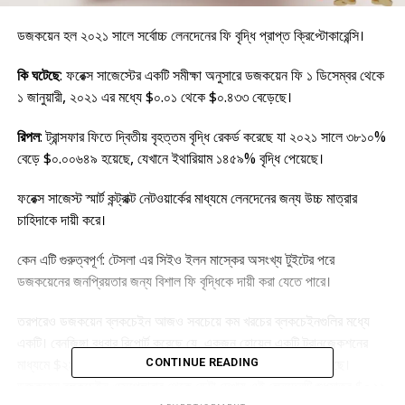
ডজকয়েন হল ২০২১ সালে সর্বোচ্চ লেনদেনের ফি বৃদ্ধি প্রাপ্ত ক্রিপ্টোকারেন্সি।
কি ঘটেছে
: ফরেক্স সাজেস্টের একটি সমীক্ষা অনুসারে ডজকয়েন ফি ১ ডিসেম্বর থেকে
১ জানুয়ারী, ২০২১ এর মধ্যে $০.০১ থেকে $০.৪৩৩ বেড়েছে।
রিপল
: ট্রান্সফার ফিতে দ্বিতীয় বৃহত্তম বৃদ্ধি রেকর্ড করেছে যা ২০২১ সালে ৩৮১০%
বেড়ে $০.০০৬৪৯ হয়েছে, যেখানে ইথারিয়াম ১৪৫৯% বৃদ্ধি পেয়েছে।
ফরেক্স সাজেস্ট স্মার্ট কন্ট্রাক্ট নেটওয়ার্কের মাধ্যমে লেনদেনের জন্য উচ্চ মাত্রার
চাহিদাকে দায়ী করে।
কেন এটি গুরুত্বপূর্ণ: টেসলা এর সিইও ইলন মাস্কের অসংখ্য টুইটের পরে
ডজকয়েনের জনপ্রিয়তার জন্য বিশাল ফি বৃদ্ধিকে দায়ী করা যেতে পারে।
তরপরেও ডজকয়েন ব্লকচেইন আজও সবচেয়ে কম খরচের ব্লকচেইনগুলির মধ্যে
একটি। বেনজিঙ্গা বুধবার রিপোর্ট করেছে যে, একজন হোয়েল একটি ট্রানজেকশনের
মাধ্যমে $২৯.৬ মিলিয়ন মূল্যের ২৬৩ মিলিয়ন ডজকয়েন স্থানান্তর করেছে।
CONTINUE READING
ডজকয়েন ব্লকচেইন এক্সপ্লোরার থেকে ডেটা দেখায় এই লেনদেনটি শুধুমাত্র $০.১১