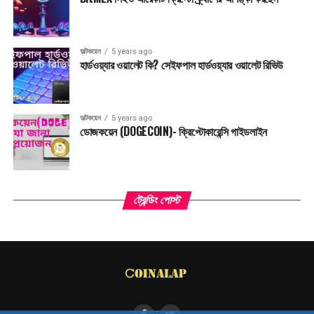
অল্টকয়েন
5 years ago
হার্ডওয়্যার ওয়ালেট কি? সেইফপাল হার্ডওয়্যার ওয়ালেট রিভিউ
অল্টকয়েন
5 years ago
ডোজকয়েন (DOGECOIN)- ক্রিপ্টোকারেন্সি গাইডলাইন
ট্রেন্ডিং পোস্ট