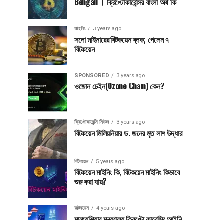
Bengali । ক্রিপ্টোকারেন্সির বাংলা অর্থ কি
মাইনিং
3 years ago
সলো মাইনারের বিটকয়েন ব্লক; পেলেন ৭
বিটকয়েন
SPONSORED
3 years ago
ওজোন চেইন(Ozone Chain) কেন?
ক্রিপ্টোকারেন্সি নিউজ
3 years ago
বিটকয়েন মিলিয়নিয়ার ড. জনের মৃত লাশ উদ্ধার
বিটকয়েন
5 years ago
বিটকয়েন মাইনিং কি, বিটকয়েন মাইনিং কিভাবে
শুরু করা যায়?
অল্টকয়েন
4 years ago
মালয়েশিয়ার মন্ত্রণালয় ক্রিপ্টো কারেন্সির আইনি