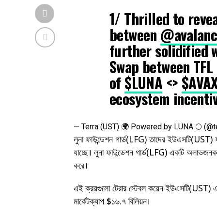
1/ Thrilled to rev
between
@avalanc
further solidified 
Swap between TFL 
of
$LUNA
<>
$AVA
ecosystem incentiv
— Terra (UST) 🌍 Powered by LUNA 🌕 (@
লুনা ফাউন্ডেশন গার্ড(LFG) তাদের ইউএসটি(UST) ফা
যাচ্ছে। লুনা ফাউন্ডেশন গার্ড(LFG) একটি অলাভজনক
করে।
এই ক্রয়গুলো টেরার স্টেবল কয়েন ইউএসটি(UST) এর
মার্কেটক্যাপ $১৬.৭ বিলিয়ন।