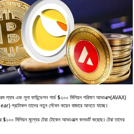
রাফরম ল্যাব এবং লুনা ফাউন্ডেশন গার্ড $২০০ মিলিয়ন পরিমাণ আভাএক্স(AVAX)
ear) প্রটোকল তাদের নতুন স্টেবল কয়েন বাজারে আনতে যাচ্ছে।
 $১০০ মিলিয়ন মূল্যের টেরা টোকেন আভাএক্সে কনভার্ট করেছে। টেরা তাদের