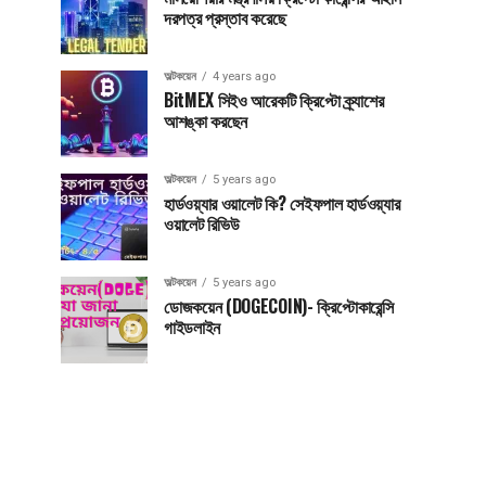
দরপত্র প্রস্তাব করেছে
অল্টকয়েন
4 years ago
BitMEX সিইও আরেকটি ক্রিপ্টো ক্র্যাশের
আশঙ্কা করছেন
অল্টকয়েন
5 years ago
হার্ডওয়্যার ওয়ালেট কি? সেইফপাল হার্ডওয়্যার
ওয়ালেট রিভিউ
অল্টকয়েন
5 years ago
ডোজকয়েন (DOGECOIN)- ক্রিপ্টোকারেন্সি
গাইডলাইন