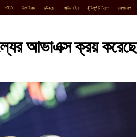
মাইনিং
ইথেরিয়াম
অল্টকয়েন
গাইডলাইন
ঝুঁকিপূর্ণ বিনিয়োগ
যোগাযোগ
ল্যের আভাএক্স ক্রয় করেছে