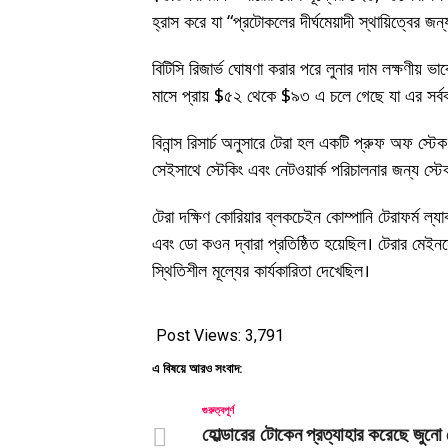
হ্রাস করে যা “প্রটোকলের দীর্ঘমেয়াদী স্থায়িত্বের জন্
বিটিসি রিজার্ভ ঘোষণা করার পরে লুনার দাম লক্ষণীয় ভাব
মাসে প্রায় $৫২ থেকে $৯৩ এ চলে গেছে যা এর সর্ব
বিনান্স রিসার্চ অনুসারে টেরা হল একটি প্রুফ অফ স্
সেইসাথে স্টেকিং এবং নেটওয়ার্ক পরিচালনার জন্য স
টেরা দক্ষিণ কোরিয়ার ব্লকচেইন কোম্পানি টেরাফর্ম ল্য
এবং ডো কওন দ্বারা প্রতিষ্ঠিত হয়েছিল। টেরার মেই
স্থিতিশীল মূল্যের কার্যকারিতা দেখেছিল।
Post Views:
3,791
এ বিষয়ে আরও সংবাদ:
গুরুত্বপূর্ণ
হোল্ডারের টোকেন প্রত্যাহার করেছে জুনো 