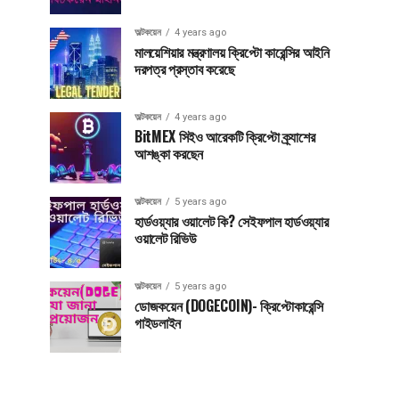
অল্টকয়েন
4 years ago
মালয়েশিয়ার মন্ত্রণালয় ক্রিপ্টো কারেন্সির আইনি
দরপত্র প্রস্তাব করেছে
অল্টকয়েন
4 years ago
BitMEX সিইও আরেকটি ক্রিপ্টো ক্র্যাশের
আশঙ্কা করছেন
অল্টকয়েন
5 years ago
হার্ডওয়্যার ওয়ালেট কি? সেইফপাল হার্ডওয়্যার
ওয়ালেট রিভিউ
অল্টকয়েন
5 years ago
ডোজকয়েন (DOGECOIN)- ক্রিপ্টোকারেন্সি
গাইডলাইন