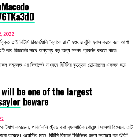
aMacedo
YV6TKa3dD
2, 2022
যুক্ত তাই বিটিসি রিজার্ভগুলি “ব্যাংক রান” হওয়ার ঝুঁকি হ্রাস করবে বলে আশা
এটি তার রিজার্ভের সাথে অন্যান্য বড় অন্য সম্পদ প্রবর্তন করতে পারে।
োকল সম্ভবত এর রিজার্ভের মাধ্যমে বিটিসির বৃহত্তম হোল্ডারদের একজন হয়ে
will be one of the largest
aylor
beware
22
ে ট্যাগ করেছেন, পাবলিকলি ট্রেড করা ব্যবসায়িক গোয়েন্দা সংস্থা হিসেবে, এটি
া করেছে। ওয়েস্টির মতে, বিটিসি রিজার্ভ “ভিত্তির জন্য সবচেয়ে বড় ঝুঁকি”