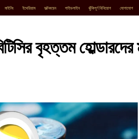
মাইনিং
ইথেরিয়াম
অল্টকয়েন
গাইডলাইন
ঝুঁকিপূর্ণ বিনিয়োগ
যোগাযোগ
টিসির বৃহত্তম হোল্ডারদের 