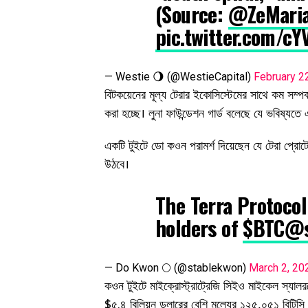
(Source:
@ZeMari
pic.twitter.com/c
— Westie 🌖 (@WestieCapital)
February 2
বিটকয়েনের মূল্য টেরার ইকোসিস্টেমের সাথে কম সম্পর্ক
করা হচ্ছে। লুনা ফাউন্ডেশন গার্ড বলেছে যে ভবিষ্যতে 
একটি টুইটে ডো কওন পরামর্শ দিয়েছেন যে টেরা প্রোট
উঠবে।
The Terra Protocol 
holders of
$BTC
@s
— Do Kwon 🌕 (@stablekwon)
March 2, 20
কওন টুইটে মাইক্রোস্ট্রাট্রেজি সিইও মাইকেল স্যালরক
$৫.৪ বিলিয়ন ডলারের বেশি মূল্যের ১২৫,০৫১ বিটিসি জম