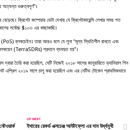
য অত্যন্ত গুরুত্বপূর্ণ”।
ে বেড়েছে। ক্রিপ্টো কম্পেয়ার ডেটা দেখায় যে ক্রিপ্টোকারেন্সি লেখার সময় গত
কালের সর্বোচ্চ $১০৩ এর কাছাকাছি।
টেক (PoS) ব্লকচেইন। তারা আরও বলে যে লুনা “মূল্য স্থিতিশীল রাখতে এবং
্টেবলকয়েন (TerraSDRs) প্রদানে ব্যবহৃত হয়”।
াবস দ্বারা তৈরি করা হয়েছিল, যেটি নিজেই ২০১৮ সালের জানুয়ারিতে ড্যানিয়াল শিন
ননেট এপ্রিল ২০১৯ সালে চালু করা হয়েছিল এবং এর নেটিভ টোকেন প্রাথমিকভাবে
UP NEXT
নেটওয়ার্ক
ইথারের রেকর্ড এক্সচেঞ্জ আউটফ্লো এর দাম উর্ধ্বমুখী