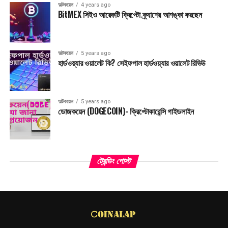
অল্টকয়েন
4 years ago
BitMEX সিইও আরেকটি ক্রিপ্টো ক্র্যাশের আশঙ্কা করছেন
অল্টকয়েন
5 years ago
হার্ডওয়্যার ওয়ালেট কি? সেইফপাল হার্ডওয়্যার ওয়ালেট রিভিউ
অল্টকয়েন
5 years ago
ডোজকয়েন (DOGECOIN)- ক্রিপ্টোকারেন্সি গাইডলাইন
ট্রেন্ডিং পোস্ট