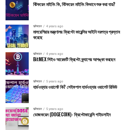
ইউক্রেনের নতুন এনএফটি চালু
বিটকয়েন মাইনিং কি, বিটকয়েন মাইনিং কিভাবে শুরু করা যায়?
অল্টকয়েন
4 years ago
মালয়েশিয়ার মন্ত্রণালয় ক্রিপ্টো কারেন্সির আইনি দরপত্র প্রস্তাব
করেছে
অল্টকয়েন
4 years ago
BitMEX সিইও আরেকটি ক্রিপ্টো ক্র্যাশের আশঙ্কা করছেন
অল্টকয়েন
5 years ago
হার্ডওয়্যার ওয়ালেট কি? সেইফপাল হার্ডওয়্যার ওয়ালেট রিভিউ
অল্টকয়েন
5 years ago
ডোজকয়েন (DOGECOIN)- ক্রিপ্টোকারেন্সি গাইডলাইন