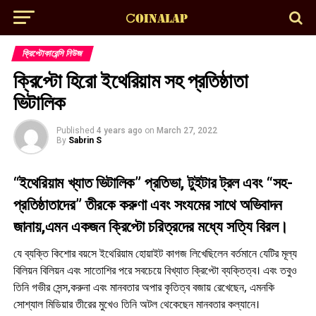
ক্রিপ্টোকারেন্সি নিউজ
ক্রিপ্টো হিরো ইথেরিয়াম সহ প্রতিষ্ঠাতা
ভিটালিক
Published
4 years ago
on
March 27, 2022
By
Sabrin S
“ইথেরিয়াম খ্যাত ভিটালিক” প্রতিভা, টুইটার ট্রল এবং “সহ-
প্রতিষ্ঠাতাদের” তীরকে করুণা এবং সংযমের সাথে অভিবাদন
জানায়,এমন একজন ক্রিপ্টো চরিত্রদের মধ্যে সত্যি বিরল।
যে ব্যক্তি কিশোর বয়সে ইথেরিয়াম হোয়াইট কাগজ লিখেছিলেন বর্তমানে যেটির মূল্য
বিলিয়ন বিলিয়ন এবং সাতোশির পরে সবচেয়ে বিখ্যাত ক্রিপ্টো ব্যক্তিত্ব। এবং তবুও
তিনি গভীর সেন্স,করুনা এবং মানবতার অপার কৃতিত্ব বজায় রেখেছেন, এমনকি
সোশ্যাল মিডিয়ার তীরের মুখেও তিনি অটল থেকেছেন মানবতার কল্যানে।