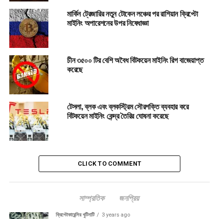
https://t.me/coinalapnews
মার্কিন ট্রেজারির নতুন টোকেন লঞ্চের পর রাশিয়ান ক্রিপ্টো
মাইনিং অপারেশনের উপর নিষেধাজ্ঞা
Post Views:
3,251
এ বিষয়ে আরও সংবাদ:
কয়েনআলাপ মাইনিং
চীন ৩৫০০ টির বেশি অবৈধ বিটকয়েন মাইনিং রিগ বাজেয়াপ্ত
করেছে
UP NEXT
ক্রিপ্টোভিত্তিক স্টার্টআপে বাংলাদেশী উদ্যোক্তা তারিক আদনান মুন এর
বাজিমাৎ!
টেসলা, ব্লক এবং ব্লকস্ট্রিম সৌরশক্তি ব্যবহার করে
গুরুত্বপূর্ণ
বিটকয়েন মাইনিং কেন্দ্র তৈরির ঘোষনা করেছে
AI যেভাবে ক্রিপ্টোতে ভূমিকা রাখবে
CLICK TO COMMENT
সাম্প্রতিক
জনপ্রিয়
ক্রিপ্টোকারেন্সির খুটিনাটি
3 years ago