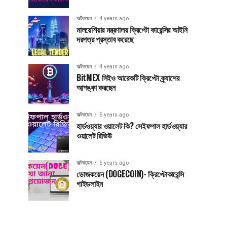
অল্টকয়েন
4 years ago
মালয়েশিয়ার মন্ত্রণালয় ক্রিপ্টো কারেন্সির আইনি
দরপত্র প্রস্তাব করেছে
অল্টকয়েন
4 years ago
BitMEX সিইও আরেকটি ক্রিপ্টো ক্র্যাশের
আশঙ্কা করছেন
অল্টকয়েন
5 years ago
হার্ডওয়্যার ওয়ালেট কি? সেইফপাল হার্ডওয়্যার
ওয়ালেট রিভিউ
অল্টকয়েন
5 years ago
ডোজকয়েন (DOGECOIN)- ক্রিপ্টোকারেন্সি
গাইডলাইন