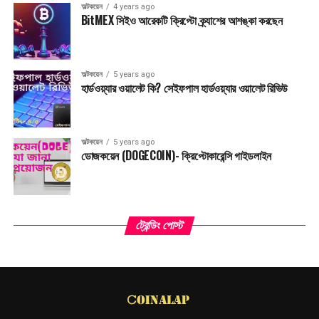
অল্টকয়েন
4 years ago
BitMEX সিইও আরেকটি ক্রিপ্টো ক্র্যাশের আশঙ্কা করছেন
অল্টকয়েন
5 years ago
হার্ডওয়্যার ওয়ালেট কি? সেইফপাল হার্ডওয়্যার ওয়ালেট রিভিউ
অল্টকয়েন
5 years ago
ডোজকয়েন (DOGECOIN)- ক্রিপ্টোকারেন্সি গাইডলাইন
ট্রেন্ডিং পোস্ট