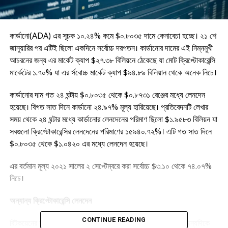
কার্ডানো(ADA) এর সূচক ১০.২৪% কমে $০.৮০৩৫ দামে কেনাবেচা হচ্ছে। ২১ শে
জানুয়ারির পর এটিই ছিলো একদিনে সর্বোচ্চ দরপতন। কার্ডানোর দামের এই নিম্নমুখী
আচরনের জন্য এর মার্কেট ক্যাপ $২৭.৩৮ বিলিয়নে ঠেকেছে যা মোট ক্রিপ্টোকারেন্সি
মার্কেটের ১.৭০% যা এর র্সবোচ্চ মার্কেট ক্যাপ $৯৪.৮৯ বিলিয়ান থেকে অনেক নিচে।
কার্ডানোর দাম গত ২৪ ঘন্টায় $০.৮০৩৫ থেকে $০.৮৭৩১ রেঞ্জের মধ্যে লেনদেন
হয়েছে। বিগত সাত দিনে কার্ডানো ২৪.৯৭% মূল্য হারিয়েছে। প্রতিবেদনটি লেখার
সময় থেকে ২৪ ঘন্টার মধ্যে কার্ডানোর লেনদেনের পরিমাণ ছিলো $১.৯৫৮৩ বিলিয়ন যা
সবগুলো ক্রিপ্টোকারেন্সির লেনদেনের পরিমাণের ১৫৯৪০.৭২%। এটি গত সাত দিনে
$০.৮০৩৫ থেকে $১.০৪২০ এর মধ্যে লেনদেন হয়েছে।
এর বর্তমান মূল্য ২০২১ সালের ২ সেপ্টেম্বরে করা সর্বোচ্চ $৩.১০ থেকে ৭৪.০৭%
নিচে।
অন্যান্য ক্রিপ্টোকারেন্সি লেনদেন
CONTINUE READING
বিটকয়েনের সূচক সর্বশেষ ৬.৪২% কমে দিন শেষে ছিলো $৩৫২৭৪.৯। অন্যদিকে