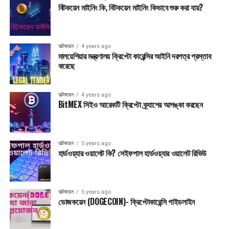
বিটকয়েন মাইনিং কি, বিটকয়েন মাইনিং কিভাবে শুরু করা যায়?
অল্টকয়েন
4 years ago
মালয়েশিয়ার মন্ত্রণালয় ক্রিপ্টো কারেন্সির আইনি দরপত্র প্রস্তাব
করেছে
অল্টকয়েন
4 years ago
BitMEX সিইও আরেকটি ক্রিপ্টো ক্র্যাশের আশঙ্কা করছেন
অল্টকয়েন
5 years ago
হার্ডওয়্যার ওয়ালেট কি? সেইফপাল হার্ডওয়্যার ওয়ালেট রিভিউ
অল্টকয়েন
5 years ago
ডোজকয়েন (DOGECOIN)- ক্রিপ্টোকারেন্সি গাইডলাইন