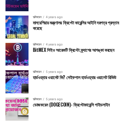
Post Views:
3,526
এ বিষয়ে আরও সংবাদ:
অল্টকয়েন
4 years ago
UP NEXT
মালয়েশিয়ার মন্ত্রণালয় ক্রিপ্টো কারেন্সির আইনি দরপত্র প্রস্তাব
ডেমোক্র্যাটিক সমর্থনে আসছে ক্রিপ্টো বিল
করেছে
গুরুত্বপূর্ণ
শীঘ্রই $৩ বিলিয়ন ডলার বিটকয়েন ক্রয় করতে পারে টেরা ব্লকচেইন
অল্টকয়েন
4 years ago
BitMEX সিইও আরেকটি ক্রিপ্টো ক্র্যাশের আশঙ্কা করছেন
অল্টকয়েন
5 years ago
হার্ডওয়্যার ওয়ালেট কি? সেইফপাল হার্ডওয়্যার ওয়ালেট রিভিউ
অল্টকয়েন
5 years ago
ডোজকয়েন (DOGECOIN)- ক্রিপ্টোকারেন্সি গাইডলাইন