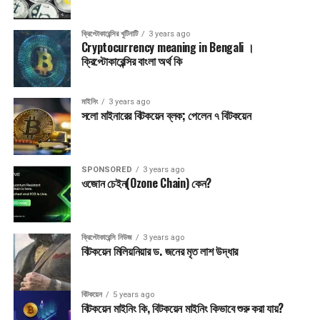
আইনের মূল উদ্দেশ্য।
ক্রিপ্টোকারেন্সির খুটিনাটি
3 years ago
Cryptocurrency meaning in Bengali ।
Post Views:
3,610
ক্রিপ্টোকারেন্সির বাংলা অর্থ কি
এ বিষয়ে আরও সংবাদ:
UP NEXT
মাইনিং
3 years ago
$১ মিলিয়ন ডলার মূল্যের NFT এক সেন্ট এর কম দামে বিক্রি
সলো মাইনারের বিটকয়েন ব্লক; পেলেন ৭ বিটকয়েন
গুরুত্বপূর্ণ
আমেরিকার টেক্সাস বিটকয়েনকে অর্থপ্রদানের বিকল্প হিসাবে গ্রহণ করার উপায়
অনুসন্ধান করছে
SPONSORED
3 years ago
ওজোন চেইন(Ozone Chain) কেন?
ক্রিপ্টোকারেন্সি নিউজ
3 years ago
বিটকয়েন মিলিয়নিয়ার ড. জনের মৃত লাশ উদ্ধার
বিটকয়েন
5 years ago
বিটকয়েন মাইনিং কি, বিটকয়েন মাইনিং কিভাবে শুরু করা যায়?