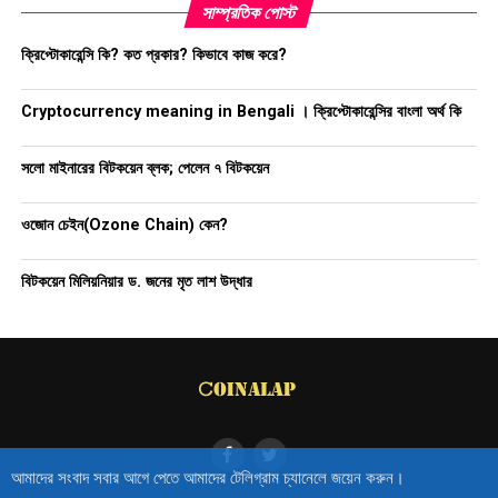
সাম্প্রতিক পোস্ট
ক্রিপ্টোকারেন্সি কি? কত প্রকার? কিভাবে কাজ করে?
Cryptocurrency meaning in Bengali । ক্রিপ্টোকারেন্সির বাংলা অর্থ কি
সলো মাইনারের বিটকয়েন ব্লক; পেলেন ৭ বিটকয়েন
ওজোন চেইন(Ozone Chain) কেন?
বিটকয়েন মিলিয়নিয়ার ড. জনের মৃত লাশ উদ্ধার
আমাদের সংবাদ সবার আগে পেতে আমাদের টেলিগ্রাম চ্যানেলে জয়েন করুন।