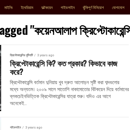
মাইনিং
ইথেরিয়াম
অল্টকয়েন
গাইডলাইন
ঝুঁকিপূর্ণ বিনিয়োগ
যোগাযোগ
agged "কয়েনআলাপ ক্রিপ্টোকারেন্
ক্রিপ্টোকারেন্সির খুটিনাটি
3 years ago
ক্রিপ্টোকারেন্সি কি? কত প্রকার? কিভাবে কাজ
করে?
ক্রিপ্টোকারেন্সি বর্তমান দুনিয়ায় খুব দ্রুত আলোড়ন সৃষ্টি করা শব্দগুলোর
মধ্যে অন্যতম। ২০০৯ সালে সাতোশি নাকামোতোর বিটকয়েন দিয়ে বর্তমানের
ব্লকচেইনভিত্তিক ক্রিপ্টোকারেন্সির যাত্রা শুরু। যদিও এর আগে
অনেকেই...
গাইডলাইন
3 years ago