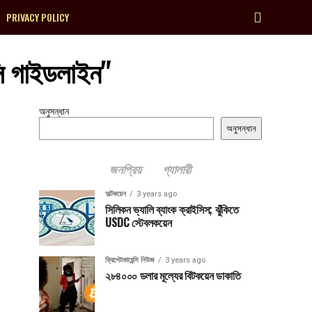
PRIVACY POLICY
সি গাইডলাইন"
অনুসন্ধান
অনুসন্ধান
জনপ্রিয়
গ্যালারী
অল্টকয়েন
3 years ago
সিলিকন ভ্যালি ব্যাংক ক্রাইসিস; ঝুঁকিতে
USDC স্টেবলকয়েন
ক্রিপ্টোকারেন্সি নিউজ
3 years ago
২৮৪০০০ ডলার মূল্যের বিটকয়েন ডাকাতি