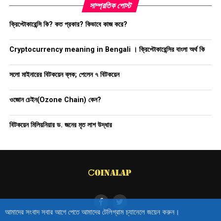
সাম্প্রতিক পোস্ট
ক্রিপ্টোকারেন্সি কি? কত প্রকার? কিভাবে কাজ করে?
Cryptocurrency meaning in Bengali । ক্রিপ্টোকারেন্সির বাংলা অর্থ কি
সলো মাইনারের বিটকয়েন ব্লক; পেলেন ৭ বিটকয়েন
ওজোন চেইন(Ozone Chain) কেন?
বিটকয়েন মিলিয়নিয়ার ড. জনের মৃত লাশ উদ্ধার
আমাদের সংবাদ সবার আগে পেতে আমাদের টেলিগ্রাম চ্যানেলে জয়েন করুন।