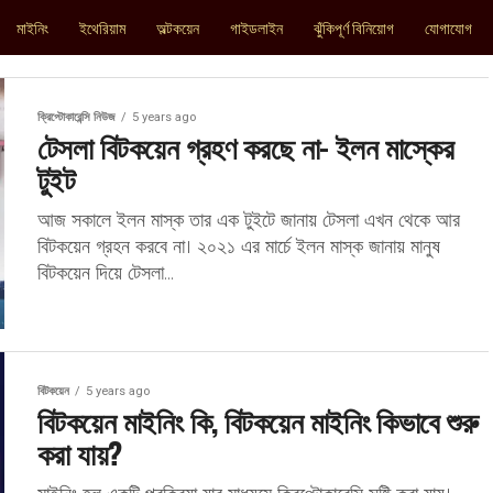
মাইনিং
ইথেরিয়াম
অল্টকয়েন
গাইডলাইন
ঝুঁকিপূর্ণ বিনিয়োগ
যোগাযোগ
ক্রিপ্টোকারেন্সি নিউজ
5 years ago
টেসলা বিটকয়েন গ্রহণ করছে না- ইলন মাস্কের
টুইট
আজ সকালে ইলন মাস্ক তার এক টুইটে জানায় টেসলা এখন থেকে আর
বিটকয়েন গ্রহন করবে না। ২০২১ এর মার্চে ইলন মাস্ক জানায় মানুষ
বিটকয়েন দিয়ে টেসলা...
বিটকয়েন
5 years ago
বিটকয়েন মাইনিং কি, বিটকয়েন মাইনিং কিভাবে শুরু
করা যায়?