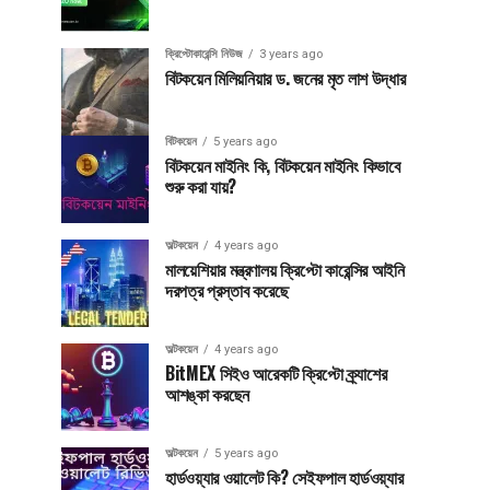
ক্রিপ্টোকারেন্সি নিউজ
3 years ago
বিটকয়েন মিলিয়নিয়ার ড. জনের মৃত লাশ উদ্ধার
বিটকয়েন
5 years ago
বিটকয়েন মাইনিং কি, বিটকয়েন মাইনিং কিভাবে
শুরু করা যায়?
অল্টকয়েন
4 years ago
মালয়েশিয়ার মন্ত্রণালয় ক্রিপ্টো কারেন্সির আইনি
দরপত্র প্রস্তাব করেছে
অল্টকয়েন
4 years ago
BitMEX সিইও আরেকটি ক্রিপ্টো ক্র্যাশের
আশঙ্কা করছেন
অল্টকয়েন
5 years ago
হার্ডওয়্যার ওয়ালেট কি? সেইফপাল হার্ডওয়্যার