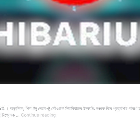
যদিকে, শিবা ইনু লেয়ার-টু নেটওয়ার্ক শিবারিয়ামের ইনকামিং লঞ্চকে ঘিরে প্রত্যাশার কারণে অ
Shiba
এবং বিশ্লেষক …
Continue reading
Inu
এর
দরপতন