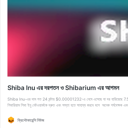
Shiba Inu এর দরপতন ও Shibarium এর আগমন
Shiba Inu-এর দাম গত 24 ঘন্টায় $0.00001232-এ নেমে এসেছে যা দর হারিয়েছে 7.5% । অন্
শিবারিয়াম শিবা ইনু নেটওয়ার্ককে দ্রুত এবং সস্তা হতে সাহায্য করবে বলে অনেক পর্যবেক্ষক 
ক্রিপ্টোকারেন্সি নিউজ